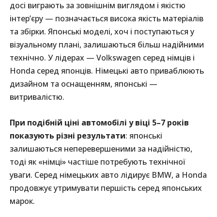
досі виграють за зовнішнім виглядом і якістю
інтер’єру — позначається висока якість матеріалів
та збірки. Японські моделі, хоч і поступаються у
візуальному плані, залишаються більш надійними
технічно. У лідерах — Volkswagen серед німців і
Honda серед японців. Німецькі авто приваблюють
дизайном та оснащенням, японські —
витривалістю.
При подібній ціні автомобілі у віці 5–7 років
показують різні результати
: японські
залишаються неперевершеними за надійністю,
тоді як «німці» частіше потребують технічної
уваги. Серед німецьких авто лідирує BMW, а Honda
продовжує утримувати першість серед японських
марок.