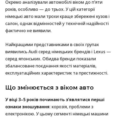
Окремо аналізували автомобілі віком до п’яти
років, особливо — до трьох. У цій категорії
німецькі авто мали трохи краще збережені кузов і
салон, однак відмінностей у технічній надійності
фактично не виявили.
Найкращими представниками в своїх групах
виявились Audi серед німецьких брендів і Lexus —
серед японських. Обидва бренди показали
збалансоване поєднання якості матеріалів,
експлуатаційних характеристик та престижності.
Що змінюється з віком авто
У віці 3–5 років починають з’являтися перші
ознаки зношування
: корозія, проблеми з
електронікою. У цьому сегменті німецькі машини