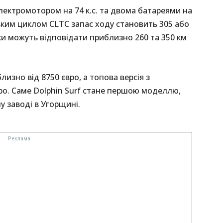
ектромотором на 74 к.с. та двома батареями на
ським циклом CLTC запас ходу становить 305 або
ики можуть відповідати приблизно 260 та 350 км
изно від 8750 євро, а топова версія з
ро. Саме Dolphin Surf стане першою моделлю,
 заводі в Угорщині.