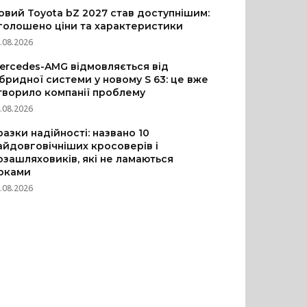
овий Toyota bZ 2027 став доступнішим:
голошено ціни та характеристики
.08.2026
ercedes-AMG відмовляється від
ібридної системи у новому S 63: це вже
творило компанії проблему
.08.2026
разки надійності: названо 10
айдовговічніших кросоверів і
озашляховиків, які не ламаються
оками
.08.2026