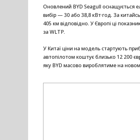
Оновлений BYD Seagull оснащується ел
вибір — 30 або 38,8 кВт·год. За китай
405 км відповідно. У Європі ці показн
за WLTP.
У Китаї ціни на модель стартують прибл
автопілотом коштує близько 12 200 єв
яку BYD масово вироблятиме на новому