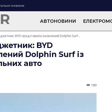
уальні новини
АВТОНОВИНИ
ЕЛЕКТРОМО
джетник: BYD представила оновлений Dolphin Surf...
джетник: BYD
ений Dolphin Surf із
льних авто
180