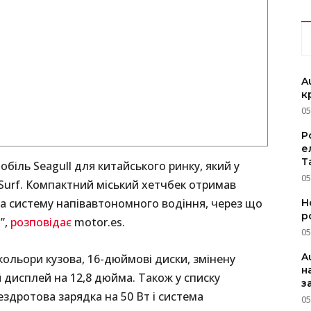
A
к
05
P
е
T
іль Seagull для китайського ринку, який у
05
 Surf. Компактний міський хетчбек отримав
а систему напівавтономного водіння, через що
Н
р
”,
розповідає
motor.es.
05
A
кольори кузова, 16-дюймові диски, змінену
н
дисплей на 12,8 дюйма. Також у списку
з
ездротова зарядка на 50 Вт і система
05