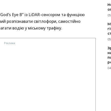
Н
о
od’s Eye B” із LiDAR-сенсором та функцією
05
ний розпізнавати світлофори, самостійно
M
агати водію у міському трафіку.
г
с
05
З
н
п
р
04