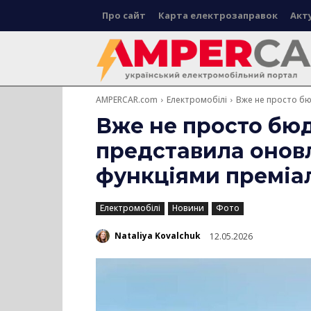
Про сайт
Карта електрозаправок
Акт
AMPERCAR.com
Електромобілі
Вже не просто бю
Вже не просто бю
представила оновл
функціями преміа
Електромобілі
Новини
Фото
Nataliya Kovalchuk
12.05.2026