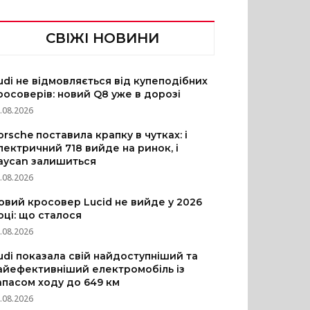
СВІЖІ НОВИНИ
udi не відмовляється від купеподібних
росоверів: новий Q8 уже в дорозі
.08.2026
orsche поставила крапку в чутках: і
лектричний 718 вийде на ринок, і
aycan залишиться
.08.2026
овий кросовер Lucid не вийде у 2026
оці: що сталося
.08.2026
udi показала свій найдоступніший та
айефективніший електромобіль із
апасом ходу до 649 км
.08.2026