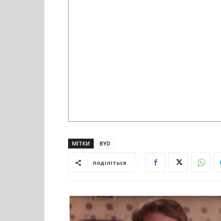
МІТКИ
BYD
поділіться