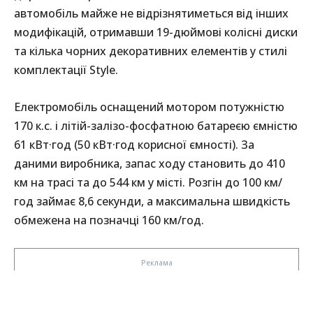
автомобіль майже не відрізнятиметься від інших
модифікацій, отримавши 19-дюймові колісні диски
та кілька чорних декоративних елементів у стилі
комплектації Style.
Електромобіль оснащений мотором потужністю
170 к.с. і літій-залізо-фосфатною батареєю ємністю
61 кВт·год (50 кВт·год корисної ємності). За
даними виробника, запас ходу становить до 410
км на трасі та до 544 км у місті. Розгін до 100 км/
год займає 8,6 секунди, а максимальна швидкість
обмежена на позначці 160 км/год.