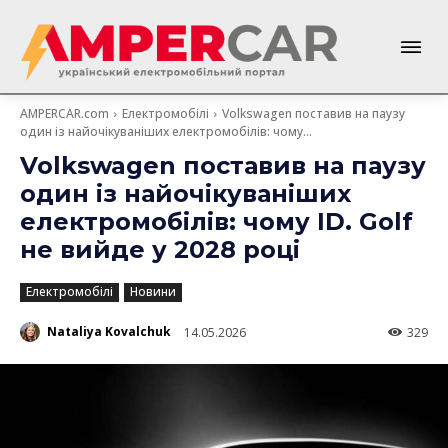
AMPERCAR.com
Електромобілі
Volkswagen поставив на паузу
один із найочікуваніших електромобілів: чому...
Volkswagen поставив на паузу
один із найочікуваніших
електромобілів: чому ID. Golf
не вийде у 2028 році
Електромобілі
Новини
Nataliya Kovalchuk
14.05.2026
329