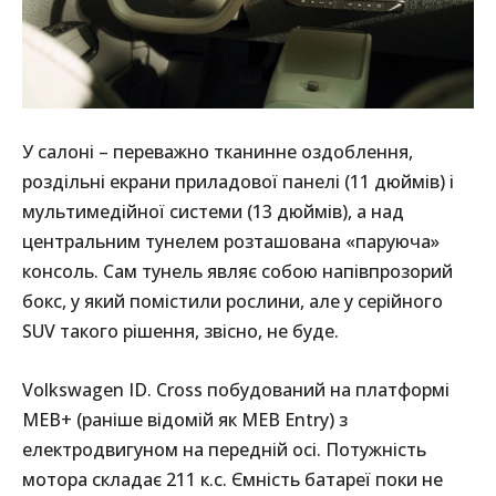
У салоні – переважно тканинне оздоблення,
роздільні екрани приладової панелі (11 дюймів) і
мультимедійної системи (13 дюймів), а над
центральним тунелем розташована «паруюча»
консоль. Сам тунель являє собою напівпрозорий
бокс, у який помістили рослини, але у серійного
SUV такого рішення, звісно, не буде.
Volkswagen ID. Cross побудований на платформі
MEB+ (раніше відомій як MEB Entry) з
електродвигуном на передній осі. Потужність
мотора складає 211 к.с. Ємність батареї поки не