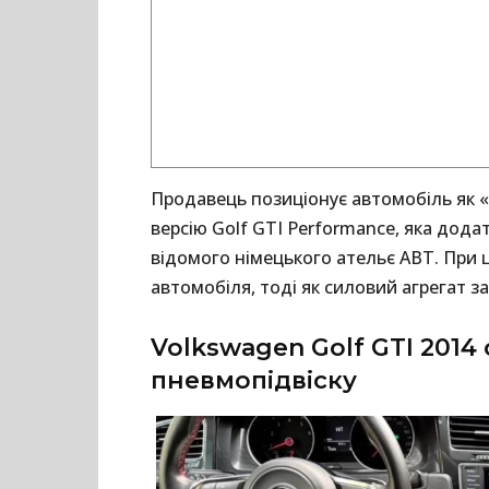
Продавець позиціонує автомобіль як «к
версію Golf GTI Performance, яка до
відомого німецького ательє ABT. При 
автомобіля, тоді як силовий агрегат з
Volkswagen Golf GTI 2014
пневмопідвіску