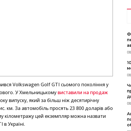
Ф
п
а
08
1
м
08
вився Volkswagen Golf GTI сьомого покоління у
Ч
п
нового. У Хмельницькому
виставили на продаж
д
оку випуску, який за більш ніж десятирічну
08
ис. км. За автомобіль просять 23 800 доларів або
А
ому кілометражу цей екземпляр можна назвати
п
 в Україні.
о