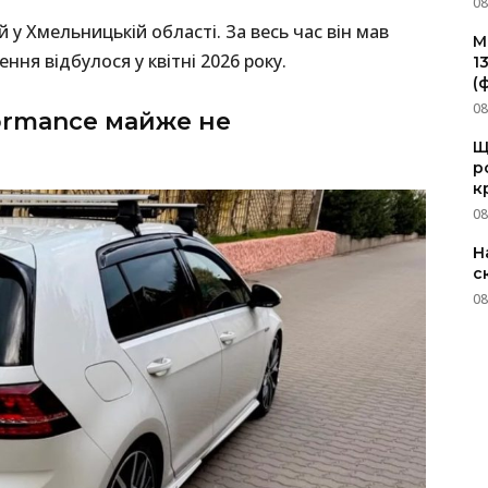
08
у Хмельницькій області. За весь час він мав
M
ння відбулося у квітні 2026 року.
1
(
08
formance майже не
Щ
р
к
08
Н
с
08