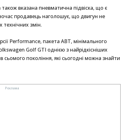
також вказана пневматична підвіска, що є
очас продавець наголошує, що двигун не
 технічних змін.
сії Performance, пакета ABT, мінімального
olkswagen Golf GTI однією з найрідкісніших
в сьомого покоління, які сьогодні можна знайти