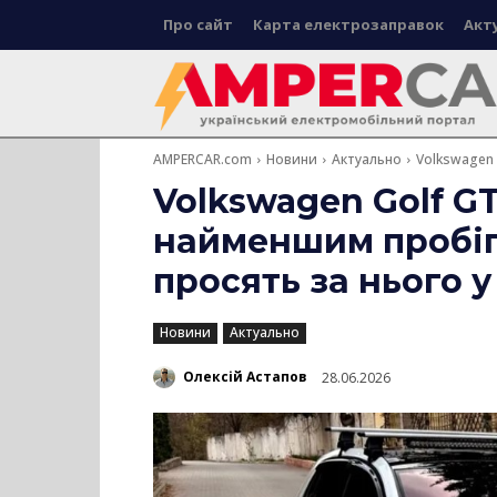
Про сайт
Карта електрозаправок
Акт
AMPERCAR.com
Новини
Актуально
Volkswagen 
Volkswagen Golf GT
найменшим пробіго
просять за нього 
Новини
Актуально
Олексій Астапов
28.06.2026