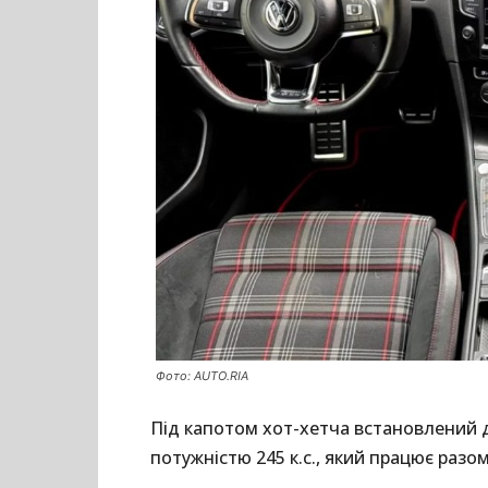
Фото: AUTO.RIA
Під капотом хот-хетча встановлений
потужністю 245 к.с., який працює раз