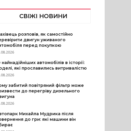
СВІЖІ НОВИНИ
ахівець розповів, як самостійно
еревірити двигун уживаного
втомобіля перед покупкою
.08.2026
0 найнадійніших автомобілів в історії:
оделі, які прославились витривалістю
.08.2026
ому забитий повітряний фільтр може
ризвести до перегріву дизельного
вигуна
.08.2026
втопарк Михайла Мудрика після
овернення до гри: які машини він
бирає