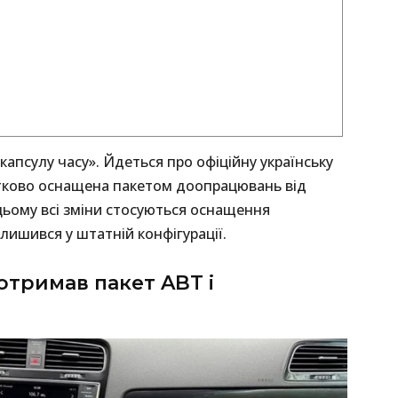
апсулу часу». Йдеться про офіційну українську
датково оснащена пакетом доопрацювань від
цьому всі зміни стосуються оснащення
алишився у штатній конфігурації.
 отримав пакет ABT і