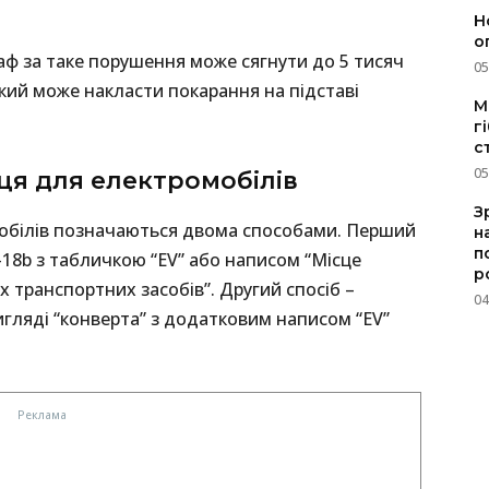
Н
о
ф за таке порушення може сягнути до 5 тисяч
05
ький може накласти покарання на підставі
M
г
с
05
сця для електромобілів
З
мобілів позначаються двома способами. Перший
н
п
-18b з табличкою “EV” або написом “Місце
р
транспортних засобів”. Другий спосіб –
04
игляді “конверта” з додатковим написом “EV”