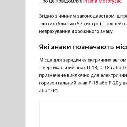
Про це повідомляє
Interia Motoryzac
.
Згідно з чинним законодавством, штра
злотих (близько 57 тис грн). Поліцейс
неврахування дорожнього знаку.
Які знаки позначають мі
Місця для зарядки електричних авто
– вертикальний знак D-18, D-18a або D
призначене виключно для електричних 
горизонтальний знак P-18 або P-20 у в
або “EE”.