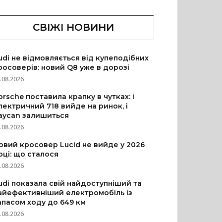
СВІЖІ НОВИНИ
udi не відмовляється від купеподібних
росоверів: новий Q8 уже в дорозі
.08.2026
orsche поставила крапку в чутках: і
лектричний 718 вийде на ринок, і
aycan залишиться
.08.2026
овий кросовер Lucid не вийде у 2026
оці: що сталося
.08.2026
udi показала свій найдоступніший та
айефективніший електромобіль із
апасом ходу до 649 км
.08.2026