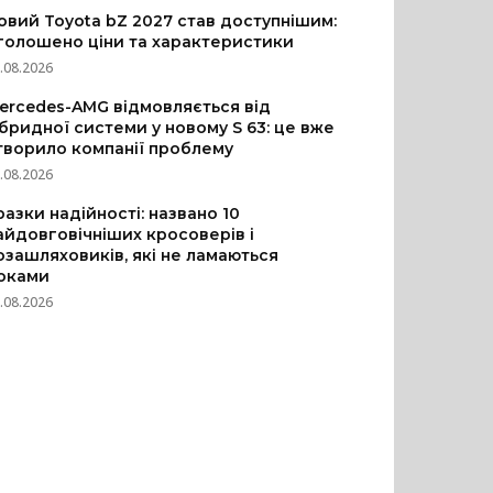
овий Toyota bZ 2027 став доступнішим:
голошено ціни та характеристики
.08.2026
ercedes-AMG відмовляється від
ібридної системи у новому S 63: це вже
творило компанії проблему
.08.2026
разки надійності: названо 10
айдовговічніших кросоверів і
озашляховиків, які не ламаються
оками
.08.2026