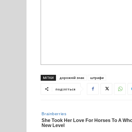
МІТКИ
дорожній знак
штрафи
поділіться