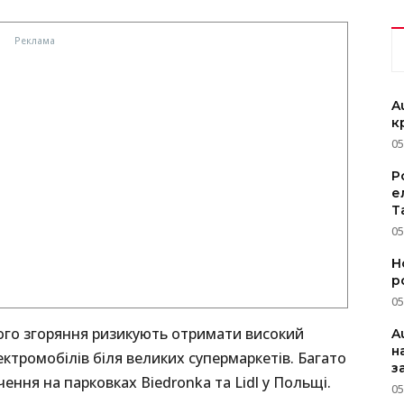
A
к
05
P
е
T
05
Н
р
05
ого згоряння ризикують отримати високий
A
н
ктромобілів біля великих супермаркетів. Багато
з
чення на парковках Biedronka та Lidl у Польщі.
05