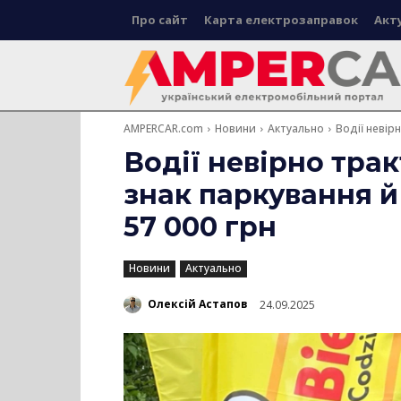
Про сайт
Карта електрозаправок
Акт
AMPERCAR.com
Новини
Актуально
Водії невір
Водії невірно тра
знак паркування 
57 000 грн
Новини
Актуально
Олексій Астапов
24.09.2025