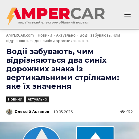
AMPERCAR.com
Новини
Актуально
Водії забувають, чим
відрізняються два синіх дорожних знака із...
Водії забувають, чим
відрізняються два синіх
дорожних знака із
вертикальними стрілками:
яке їх значення
Новини
Актуально
Олексій Астапов
10.05.2026
972