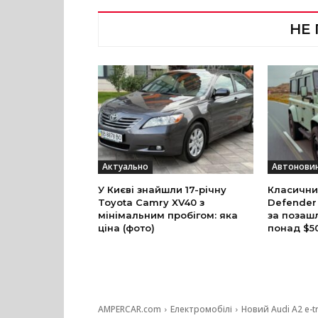
НЕ
Актуально
Автонови
У Києві знайшли 17-річну
Класични
Toyota Camry XV40 з
Defender
мінімальним пробігом: яка
за позаш
ціна (фото)
понад $5