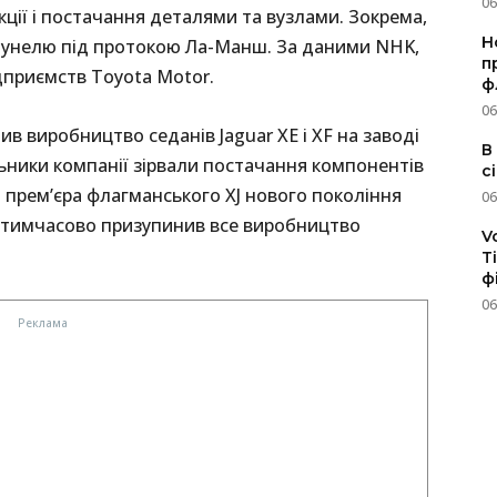
06
ції і постачання деталями та вузлами. Зокрема,
Н
о тунелю під протокою Ла-Манш. За даними NHK,
п
дприємств Toyota Motor.
ф
06
ив виробництво седанів Jaguar XE і XF на заводі
В
льники компанії зірвали постачання компонентів
с
и прем’єра флагманського XJ нового покоління
06
r тимчасово призупинив все виробництво
V
T
ф
06