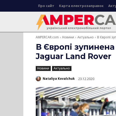
Про сайт
Карта електрозаправок
Акт
AMPERCAR.com
Новини
Актуально
В Європі зу
В Європі зупинена 
Jaguar Land Rover
Новини
Актуально
Nataliya Kovalchuk
23.12.2020