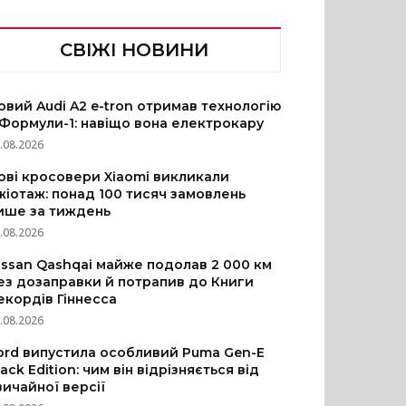
СВІЖІ НОВИНИ
овий Audi A2 e-tron отримав технологію
 Формули-1: навіщо вона електрокару
.08.2026
ові кросовери Xiaomi викликали
жіотаж: понад 100 тисяч замовлень
ише за тиждень
.08.2026
issan Qashqai майже подолав 2 000 км
ез дозаправки й потрапив до Книги
екордів Гіннесса
.08.2026
ord випустила особливий Puma Gen-E
lack Edition: чим він відрізняється від
вичайної версії