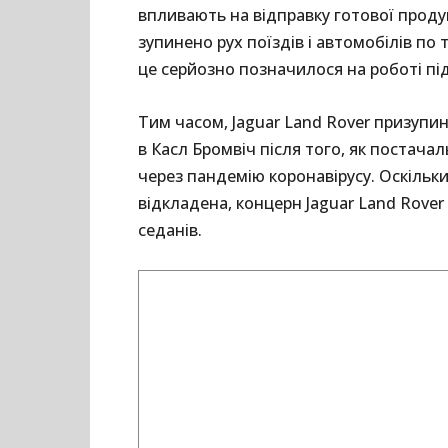
впливають на відправку готової продук
зупинено рух поїздів і автомобілів п
це серйозно позначилося на роботі пі
Тим часом, Jaguar Land Rover призупин
в Касл Бромвіч після того, як постача
через пандемію коронавірусу. Оскільк
відкладена, концерн Jaguar Land Rove
седанів.