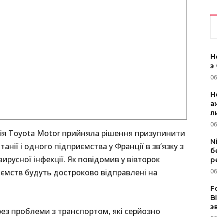
Н
з
06
Н
а
л
06
ія Toyota Motor прийняла рішення призупинити
N
анії і одного підприємства у Франції в зв’язку з
б
русної інфекції. Як повідомив у вівторок
р
06
ємств будуть достроково відправлені на
F
B
з
ез проблеми з транспортом, які серйозно