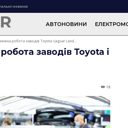
уальні новини
АВТОНОВИНИ
ЕЛЕКТРОМО
пинена робота заводів Toyota і Jaguar Land...
робота заводів Toyota і
18