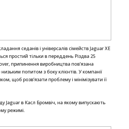
ладання седанів і універсалів сімейств Jaguar XE
ться простий тільки в переддень Різдва 25
Rover, припинення виробництва пов’язана
 низьким попитом з боку клієнтів. У компанії
ом, щоб розв’язати проблему і мінімізувати її
 Jaguar в Касл Бромвіч, на якому випускають
ому режимі.