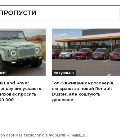
 ПРОПУСТИ
нки
Актуально
й Land Rover
Топ-5 вживаних кросоверів,
 знову випускають:
які кращі за новий Renault
ляховик просять
Duster, але коштують
00 000
дешевше