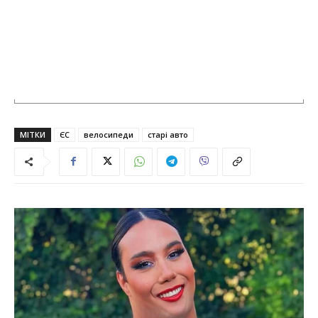
МІТКИ
ЄС
велосипеди
старі авто