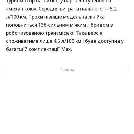
турбомотор на 100 к.с. у парі з 6-ступеневою
«механікою». Середня витрата пального — 5,2
л/100 км. Трохи пізніше модельна лінійка
поповниться 136-сильним м’яким гібридом з
роботизованою трансмісією. Така версія
споживатиме лише 4,5 л/100 км і буде доступна у
багатшій комплектації Max.