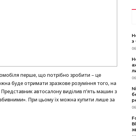
Н
з
06
Н
а
л
омобіля перше, що потрібно зробити – це
06
жна буде отримати зразкове розуміння того, на
N
 Представник автосалону виділив п’ять машин з
б
евбивними». При цьому їх можна купити лише за
р
06
F
B
з