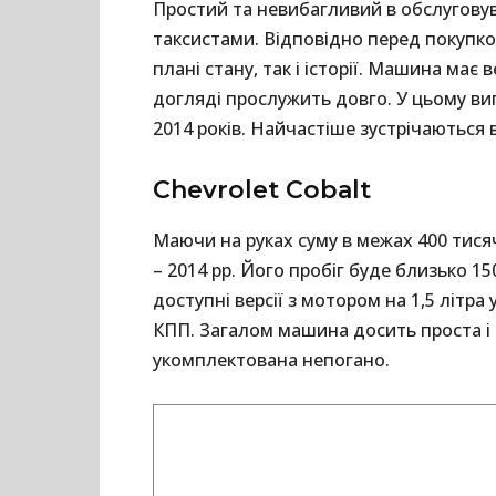
Простий та невибагливий в обслуговува
таксистами. Відповідно перед покупко
плані стану, так і історії. Машина має
догляді прослужить довго. У цьому в
2014 років. Найчастіше зустрічаються в
Chevrolet Cobalt
Маючи на руках суму в межах 400 тися
– 2014 рр. Його пробіг буде близько 1
доступні версії з мотором на 1,5 літра
КПП. Загалом машина досить проста і 
укомплектована непогано.