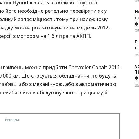
06
нні Hyundai Solaris особливо цінується
ю його необхідно ретельно перевіряти як у
Н
п
 великий запас міцності, тому при належному
ф
ипадку можна розраховувати на модель 2012-
06
ерсії з мотором на 1,6 літра та АКПП.
В
с
06
V
ч гривень, можна придбати Chevrolet Cobalt 2012
T
50 000 км. Що стосується обладнання, то будуть
ф
 у зв’язці або з механічною, або з автоматичною
06
невибаглива в обслуговуванні. При цьому й