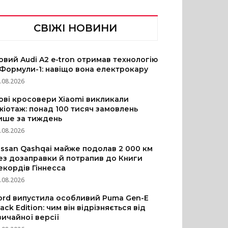
СВІЖІ НОВИНИ
овий Audi A2 e-tron отримав технологію
 Формули-1: навіщо вона електрокару
.08.2026
ові кросовери Xiaomi викликали
жіотаж: понад 100 тисяч замовлень
ише за тиждень
.08.2026
issan Qashqai майже подолав 2 000 км
ез дозаправки й потрапив до Книги
екордів Гіннесса
.08.2026
ord випустила особливий Puma Gen-E
lack Edition: чим він відрізняється від
вичайної версії