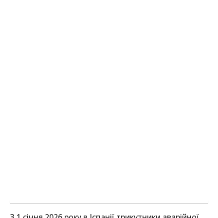
З 1 січня 2026 року в Іспанії трикутники аварійної