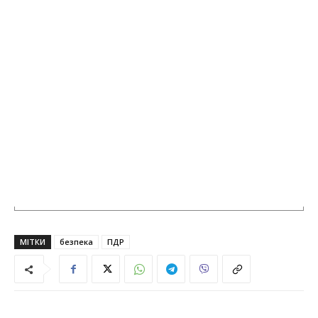
МІТКИ
безпека
ПДР