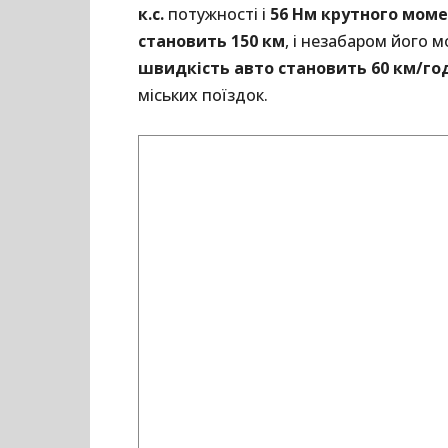
к.с.
потужності і
56 Нм крутного мом
становить 150 км
, і незабаром його 
швидкість авто становить 60 км/го
міських поїздок.