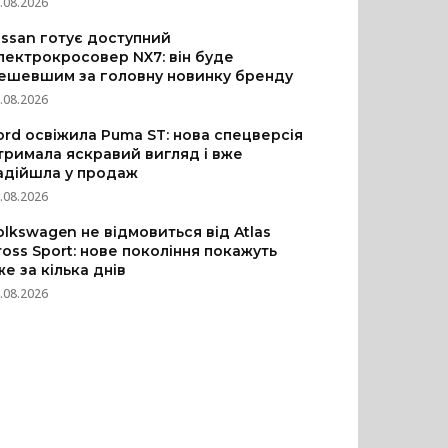
.08.2026
issan готує доступний
лектрокросовер NX7: він буде
ешевшим за головну новинку бренду
.08.2026
ord освіжила Puma ST: нова спецверсія
тримала яскравий вигляд і вже
адійшла у продаж
.08.2026
olkswagen не відмовиться від Atlas
ross Sport: нове покоління покажуть
же за кілька днів
.08.2026