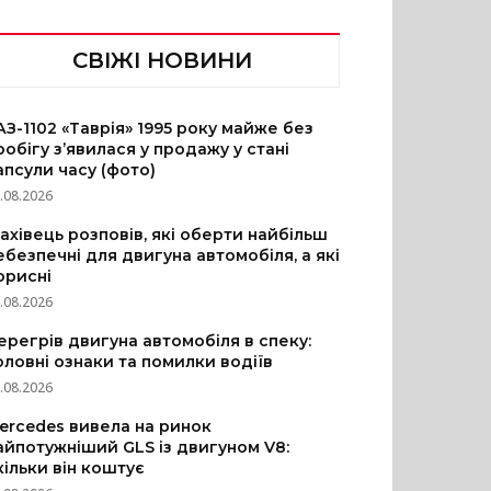
СВІЖІ НОВИНИ
АЗ-1102 «Таврія» 1995 року майже без
робігу з’явилася у продажу у стані
апсули часу (фото)
.08.2026
ахівець розповів, які оберти найбільш
ебезпечні для двигуна автомобіля, а які
орисні
.08.2026
ерегрів двигуна автомобіля в спеку:
оловні ознаки та помилки водіїв
.08.2026
ercedes вивела на ринок
айпотужніший GLS із двигуном V8:
кільки він коштує