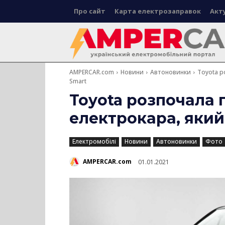
Про сайт
Карта електрозаправок
Акт
AMPERCAR.com
Новини
Автоновинки
Toyota р
Smart
Toyota розпочала
електрокара, який
Електромобілі
Новини
Автоновинки
Фото
AMPERCAR.com
01.01.2021