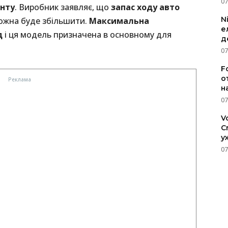
07
енту
. Виробник заявляє, що
запас ходу авто
N
можна буде збільшити.
Максимальна
е
д
і ця модель призначена в основному для
д
07
F
о
н
07
V
C
у
07