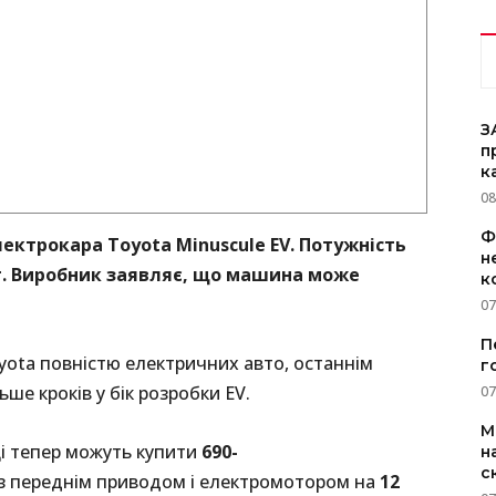
З
п
к
08
Ф
лектрокара Toyota Minuscule EV. Потужність
н
0 кг. Виробник заявляє, що машина може
к
07
П
Toyota повністю електричних авто, останнім
г
ше кроків у бік розробки EV.
07
M
і тепер можуть купити
690-
н
с
з переднім приводом і електромотором на
12