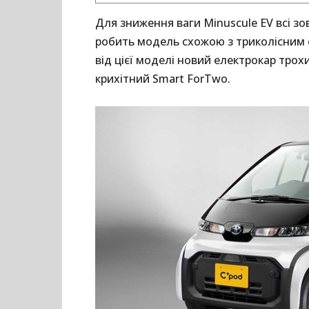
Для зниження ваги Minuscule EV всі зо
робить модель схожою з триколісним е
від цієї моделі новий електрокар трох
крихітний Smart ForTwo.