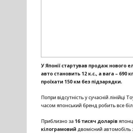
У Японії стартував продаж нового е
авто становить 12 к.с., а вага – 69
проїхати 150 км без підзарядки.
Попри відсутність у сучасній лінійці 
часом японський бренд робить все біль
Приблизно за
16 тисяч доларів
японц
кілограмовий
двомісний автомобіль 