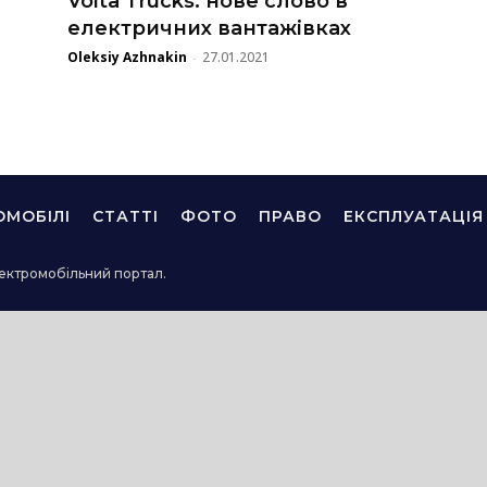
Volta Trucks: нове слово в
електричних вантажівках
Oleksiy Azhnakin
27.01.2021
-
ОМОБІЛІ
СТАТТІ
ФОТО
ПРАВО
ЕКСПЛУАТАЦІЯ
ектромобільний портал.