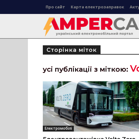
Про сайт
Карта електрозаправок
Акт
Сторінка міток
V
усі публікації з міткою:
Електромобілі