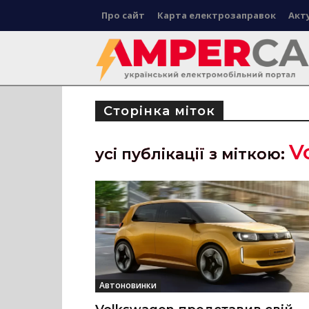
Про сайт
Карта електрозаправок
Акт
Сторінка міток
V
усі публікації з міткою:
Автоновинки