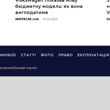
Volkswagen показав нову
З
бюджетну модель: як вона
н
виглядатиме
V
AMPERCAR.com
15.02.2025
D
-
ОМОБІЛІ
СТАТТІ
ФОТО
ПРАВО
ЕКСПЛУАТАЦІЯ
ектромобільний портал.