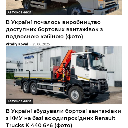
Автоновинки
В Україні почалось виробництво
доступних бортових вантажівок з
подвоєною кабіною (фото)
Vitaliy Koval
29.06.2025
-
Автоновинки
В Україні збудували бортові вантажівки
з КМУ на базі всюдипрохідних Renault
Trucks K 440 6×6 (фото)