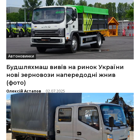
Автоновинки
Будшляхмаш вивів на ринок України
нові зерновози напередодні жнив
(фото)
Олексій Астапов
02.07.2025
-