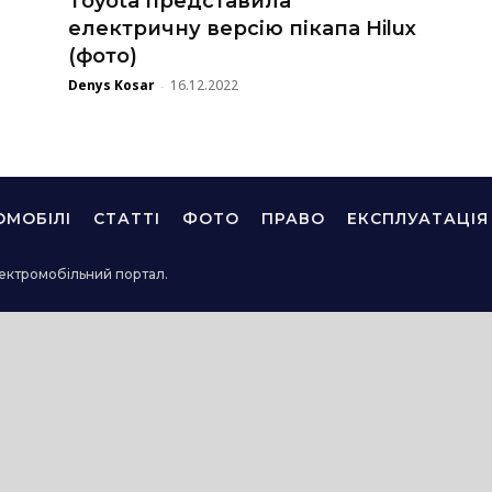
Toyota представила
електричну версію пікапа Hilux
(фото)
Denys Kosar
16.12.2022
-
ОМОБІЛІ
СТАТТІ
ФОТО
ПРАВО
ЕКСПЛУАТАЦІЯ
ектромобільний портал.