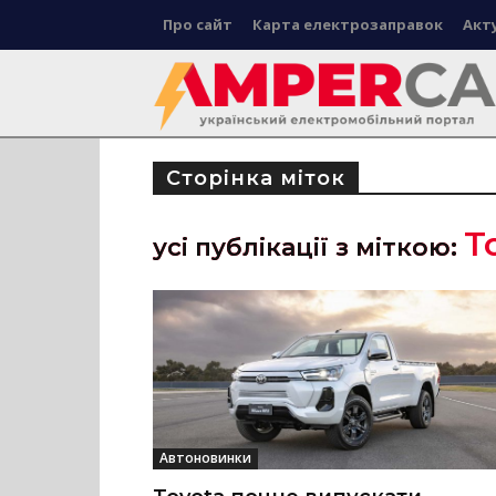
Про сайт
Карта електрозаправок
Акт
Сторінка міток
T
усі публікації з міткою:
Автоновинки