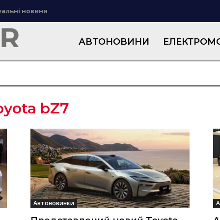
уальні новини
АВТОНОВИНИ
ЕЛЕКТРОМО
oyota bZ7
Автоновинки
А