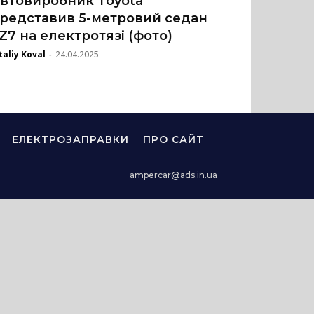
втовиробник Toyota
редставив 5-метровий седан
Z7 на електротязі (фото)
taliy Koval
24.04.2025
-
ЕЛЕКТРОЗАПРАВКИ
ПРО САЙТ
ampercar@ads.in.ua