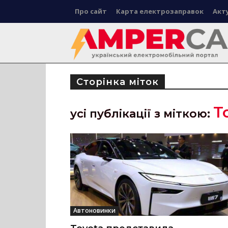
Про сайт
Карта електрозаправок
Акт
Сторінка міток
T
усі публікації з міткою:
Автоновинки