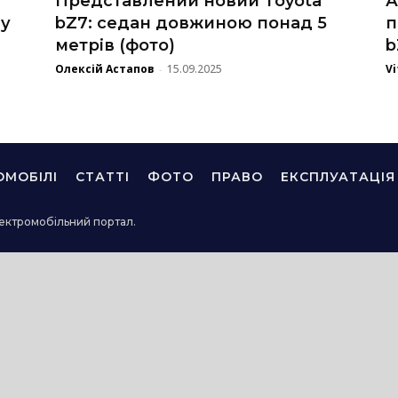
Представлений новий Toyota
А
ду
bZ7: седан довжиною понад 5
п
метрів (фото)
b
Олексій Астапов
15.09.2025
Vi
-
ОМОБІЛІ
СТАТТІ
ФОТО
ПРАВО
ЕКСПЛУАТАЦІЯ
ектромобільний портал.