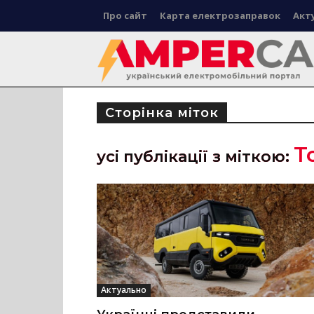
Про сайт
Карта електрозаправок
Акт
Сторінка міток
T
усі публікації з міткою:
Актуально