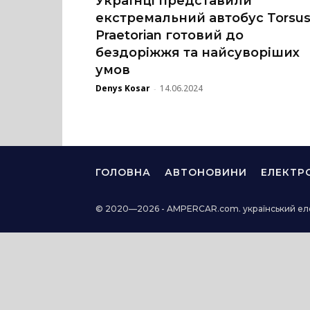
Українці представили
екстремальний автобус Torsu
Praetorian готовий до
бездоріжжя та найсуворіших
умов
Denys Kosar
14.06.2024
-
ГОЛОВНА
АВТОНОВИНИ
ЕЛЕКТР
© 2020—2026 - AMPERCAR.com. український ел