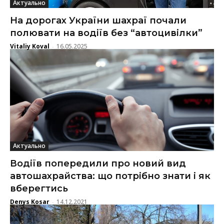
Актуально
На дорогах України шахраї почали
полювати на водіїв без “автоцивілки”
Vitaliy Koval
16.05.2025
-
Актуально
Водіїв попередили про новий вид
автошахрайства: що потрібно знати і як
вберегтись
Denys Kosar
14.12.2021
-