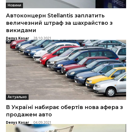
Новини
Автоконцерн Stellantis заплатить
величезний штраф за шахрайство з
викидами
Denys Kosar
28.10.2021
-
Актуально
В Україні набирає обертів нова афера з
продажем авто
Denys Kosar
04.09.2021
-