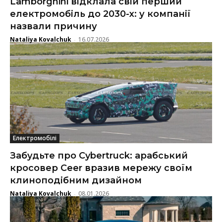
Lamborghini відклала свій перший
електромобіль до 2030-х: у компанії
назвали причину
Nataliya Kovalchuk
16.07.2026
-
Електромобілі
Забудьте про Cybertruck: арабський
кросовер Ceer вразив мережу своїм
клиноподібним дизайном
Nataliya Kovalchuk
08.01.2026
-