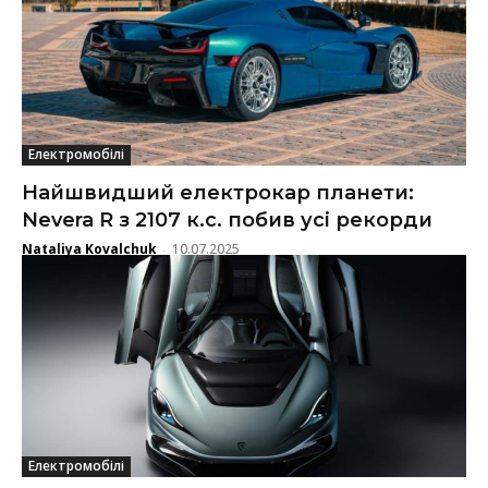
Електромобілі
Найшвидший електрокар планети:
Nevera R з 2107 к.с. побив усі рекорди
Nataliya Kovalchuk
10.07.2025
-
Електромобілі