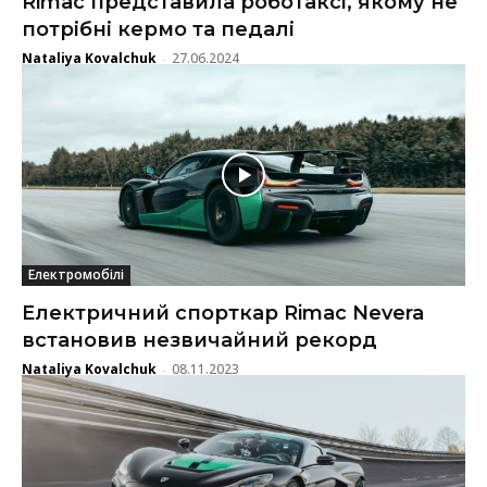
Rimac представила роботаксі, якому не
потрібні кермо та педалі
Nataliya Kovalchuk
27.06.2024
-
Електромобілі
Електричний спорткар Rimac Nevera
встановив незвичайний рекорд
Nataliya Kovalchuk
08.11.2023
-