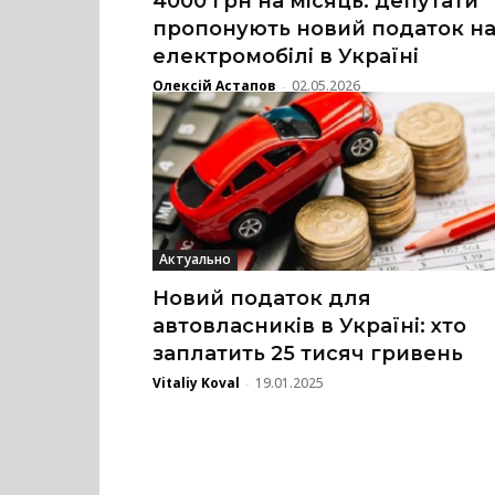
4000 грн на місяць: депутати
пропонують новий податок н
електромобілі в Україні
Олексій Астапов
02.05.2026
-
Актуально
Новий податок для
автовласників в Україні: хто
заплатить 25 тисяч гривень
Vitaliy Koval
19.01.2025
-