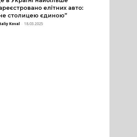
е в Україні найбільше
ареєстровано елітних авто:
не столицею єдиною”
taliy Koval
18.03.2025
-