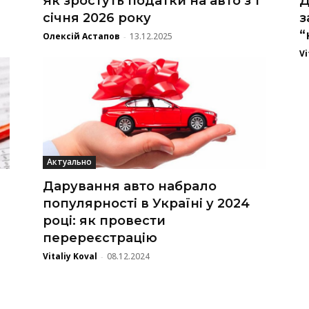
Як зростуть податки на авто з 1
Д
а
січня 2026 року
з
“
Олексій Астапов
13.12.2025
-
Vi
Актуально
Дарування авто набрало
популярності в Україні у 2024
році: як провести
перереєстрацію
Vitaliy Koval
08.12.2024
-