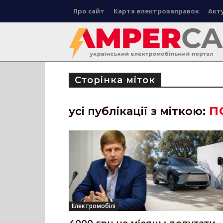
Про сайт
Карта електрозаправок
Акт
Сторінка міток
п
усі публікації з міткою:
Електромобілі