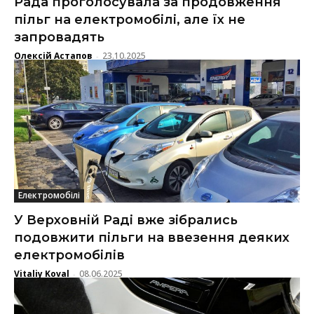
Рада проголосувала за продовження
пільг на електромобілі, але їх не
запровадять
Олексій Астапов
23.10.2025
-
Електромобілі
У Верховній Раді вже зібрались
подовжити пільги на ввезення деяких
електромобілів
Vitaliy Koval
08.06.2025
-