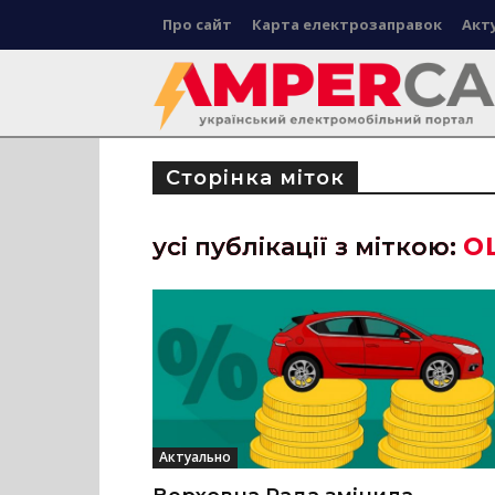
Про сайт
Карта електрозаправок
Акт
Сторінка міток
о
усі публікації з міткою:
Актуально