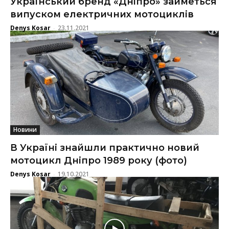
Український бренд «Дніпро» займеться
випуском електричних мотоциклів
Denys Kosar
23.11.2021
-
Новини
В Україні знайшли практично новий
мотоцикл Дніпро 1989 року (фото)
Denys Kosar
19.10.2021
-