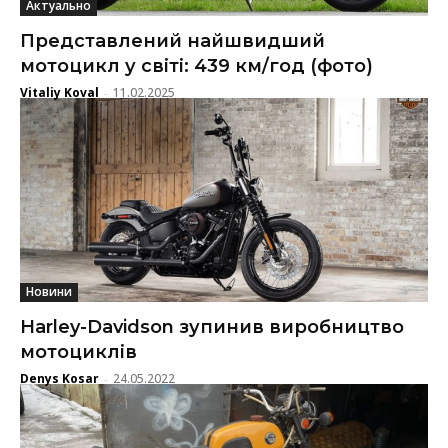
Актуально
Представлений найшвидший
мотоцикл у світі: 439 км/год (фото)
Vitaliy Koval
11.02.2025
-
Новини
Harley-Davidson зупинив виробництво
мотоциклів
Denys Kosar
24.05.2022
-