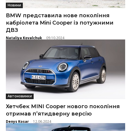
Новини
BMW представила нове покоління
кабріолета Mini Cooper із потужними
ДВЗ
Nataliya Kovalchuk
09.10.2024
-
Автоновинки
Хетчбек MINI Cooper нового покоління
отримав п’ятидверну версію
Denys Kosar
12.06.2024
-