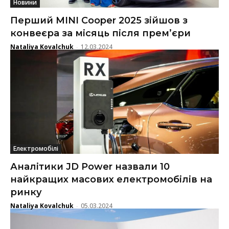
Новини
Перший MINI Cooper 2025 зійшов з
конвеєра за місяць після прем’єри
Nataliya Kovalchuk
12.03.2024
-
Електромобілі
Аналітики JD Power назвали 10
найкращих масових електромобілів на
ринку
Nataliya Kovalchuk
05.03.2024
-