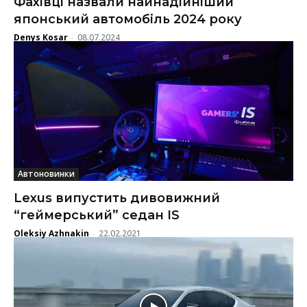
Фахівці назвали найнадійніший
японський автомобіль 2024 року
Denys Kosar
08.07.2024
-
Автоновинки
Lexus випустить дивовижний
“геймерський” седан IS
Oleksiy Azhnakin
22.02.2021
-