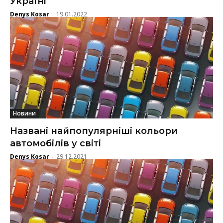
Україні
Denys Kosar
19.01.2022
-
Новини
Названі найпопулярніші кольори
автомобілів у світі
Denys Kosar
29.12.2021
-