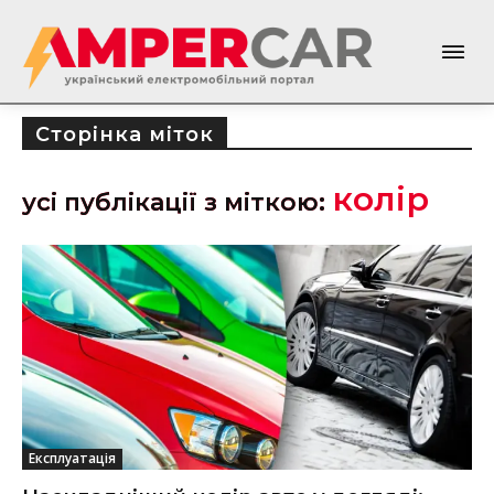
Сторінка міток
колір
усі публікації з міткою:
Експлуатація