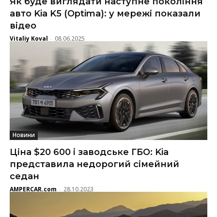
Як буде виглядати наступне покоління
авто Kia K5 (Optima): у мережі показали
відео
Vitaliy Koval
08.06.2025
-
Новини
Ціна $20 600 і заводське ГБО: Kia
представила недорогий сімейний
седан
AMPERCAR.com
28.10.2023
-