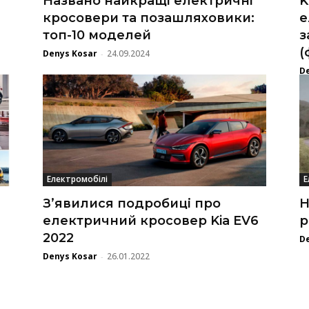
Названо найкращі електричні
K
кросовери та позашляховики:
е
топ-10 моделей
з
(
Denys Kosar
24.09.2024
-
D
Електромобілі
Е
З’явилися подробиці про
Н
електричний кросовер Kia EV6
р
2022
D
Denys Kosar
26.01.2022
-