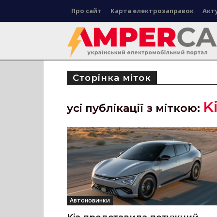
Про сайт
Карта електрозаправок
Акт
Сторінка міток
K
усі публікації з міткою:
Автоновинки