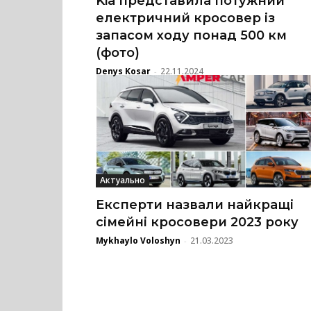
Kia представила потужний
електричний кросовер із
запасом ходу понад 500 км
(фото)
Denys Kosar
22.11.2024
-
Актуально
Експерти назвали найкращі
сімейні кросовери 2023 року
Mykhaylo Voloshyn
21.03.2023
-