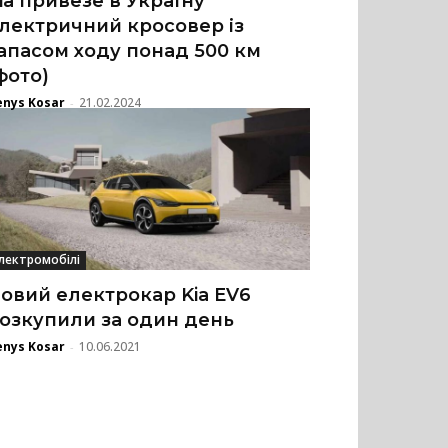
ia привезе в Україну
лектричний кросовер із
апасом ходу понад 500 км
фото)
enys Kosar
21.02.2024
-
лектромобілі
овий електрокар Kia EV6
озкупили за один день
enys Kosar
10.06.2021
-