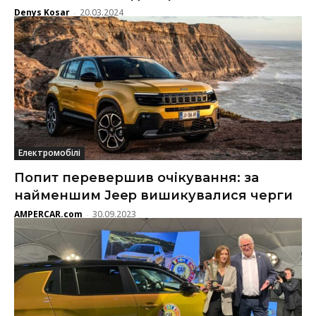
Denys Kosar
20.03.2024
-
Електромобілі
Попит перевершив очікування: за
найменшим Jeep вишикувалися черги
AMPERCAR.com
30.09.2023
-