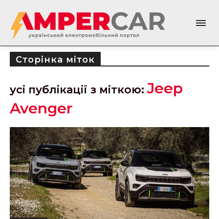
Сторінка міток
Jeep
усі публікації з міткою:
Avenger