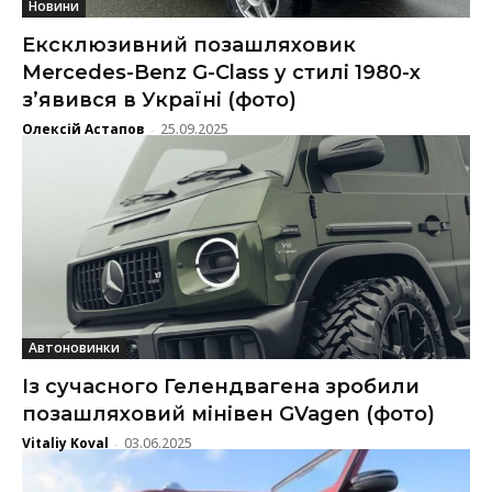
Новини
Ексклюзивний позашляховик
Mercedes-Benz G-Class у стилі 1980-х
з’явився в Україні (фото)
Олексій Астапов
25.09.2025
-
Автоновинки
Із сучасного Гелендвагена зробили
позашляховий мінівен GVagen (фото)
Vitaliy Koval
03.06.2025
-