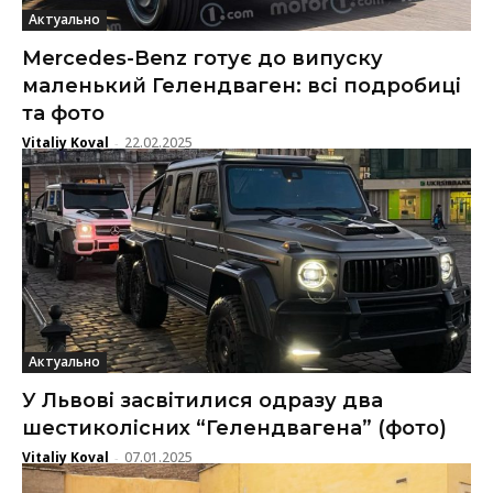
Актуально
Mercedes-Benz готує до випуску
маленький Гелендваген: всі подробиці
та фото
Vitaliy Koval
22.02.2025
-
Актуально
У Львові засвітилися одразу два
шестиколісних “Гелендвагена” (фото)
Vitaliy Koval
07.01.2025
-