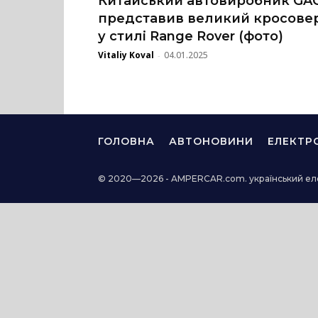
Китайський автовиробник GA
представив великий кросове
у стилі Range Rover (фото)
Vitaliy Koval
04.01.2025
-
ГОЛОВНА
АВТОНОВИНИ
ЕЛЕКТР
© 2020—2026 - AMPERCAR.com. український ел