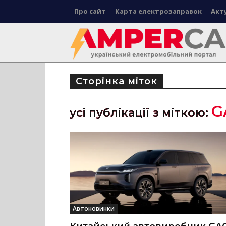
Про сайт
Карта електрозаправок
Акт
Сторінка міток
G
усі публікації з міткою:
Автоновинки