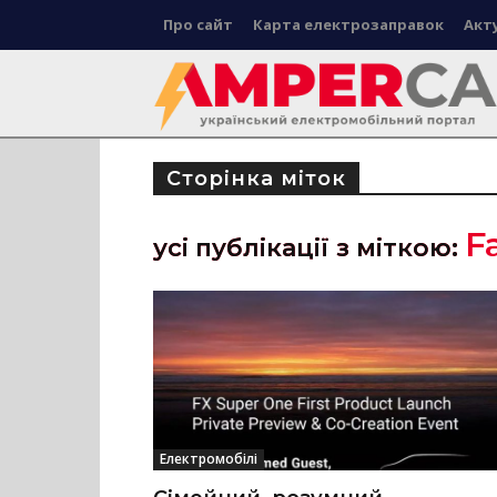
Про сайт
Карта електрозаправок
Акт
Сторінка міток
F
усі публікації з міткою:
Електромобілі