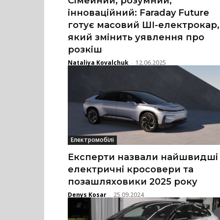
Сімейний, розумний,
інноваційний: Faraday Future
готує масовий ШІ-електрокар,
який змінить уявлення про
розкіш
Nataliya Kovalchuk
12.06.2025
-
Електромобілі
Експерти назвали найшвидші
електричні кросовери та
позашляховики 2025 року
Denys Kosar
25.09.2024
-