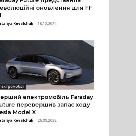
araday Future представила
еволюційні оновлення для FF
1
taliya Kovalchuk
18.12.2024
-
лектромобілі
ерший електромобіль Faraday
uture перевершив запас ходу
esla Model X
taliya Kovalchuk
26.09.2022
-