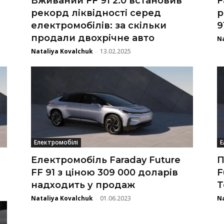
Вживаний FF 91 2.0 встановив
F
рекорд ліквідності серед
р
електромобілів: за скільки
9
продали двохрічне авто
Na
Nataliya Kovalchuk
13.02.2025
-
Електромобілі
Е
Електромобіль Faraday Future
П
FF 91 з ціною 309 000 доларів
F
надходить у продаж
T
Nataliya Kovalchuk
01.06.2023
Na
-