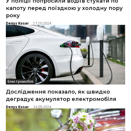
У поліції попросили водіїв стукати по
капоту перед поїздкою у холодну пору
року
Denys Kosar
17.10.2024
-
Електромобілі
Дослідження показало, як швидко
деградує акумулятор електромобіля
Denys Kosar
24.09.2024
-