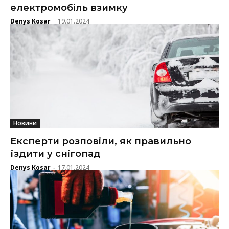
електромобіль взимку
Denys Kosar
19.01.2024
-
Новини
Експерти розповіли, як правильно
їздити у снігопад
Denys Kosar
17.01.2024
-