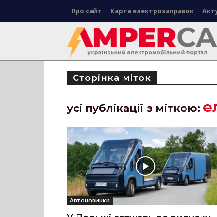
Про сайт
Карта електрозаправок
Акт
Сторінка міток
е
усі публікації з міткою:
Автоновинки