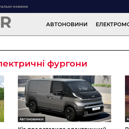
уальні новини
АВТОНОВИНИ
ЕЛЕКТРОМО
лектричні фургони
Автоновинки
А