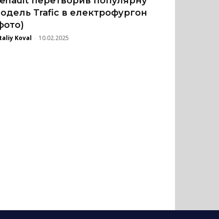
enault перетворив популярну
одель Trafic в електрофургон
фото)
taliy Koval
10.02.2025
-