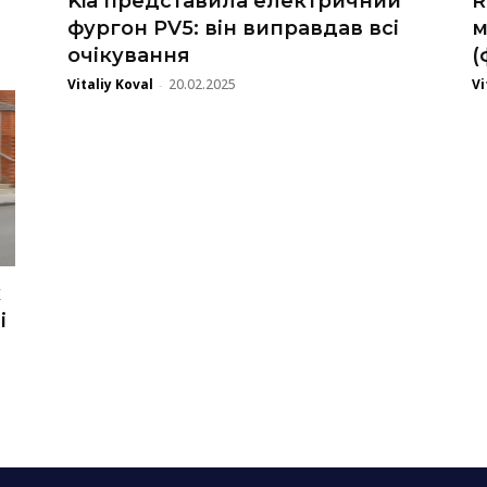
Kia представила електричний
R
фургон PV5: він виправдав всі
м
очікування
(
Vitaliy Koval
20.02.2025
Vi
-
х
і