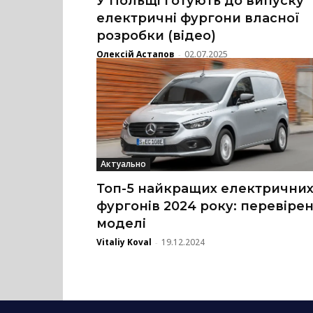
У Польщі готують до випуску
електричні фургони власної
розробки (відео)
Олексій Астапов
02.07.2025
-
Актуально
Топ-5 найкращих електрични
фургонів 2024 року: перевірен
моделі
Vitaliy Koval
19.12.2024
-