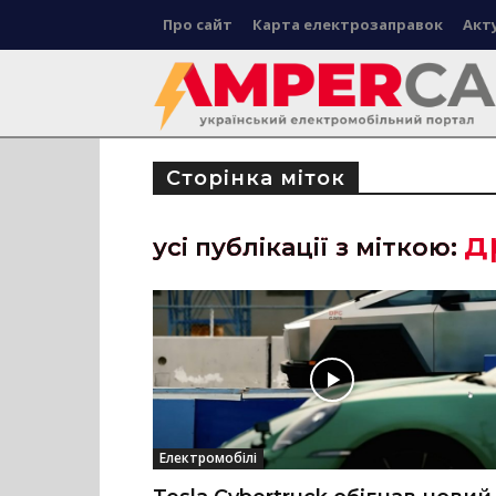
Про сайт
Карта електрозаправок
Акт
Сторінка міток
д
усі публікації з міткою:
Електромобілі