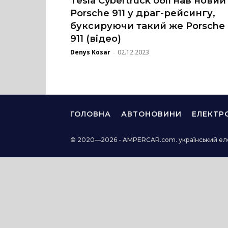
Tesla Cybertruck обігнав новий
Porsche 911 у драг-рейсингу,
буксируючи такий же Porsche
911 (відео)
Denys Kosar
02.12.2023
-
ГОЛОВНА
АВТОНОВИНИ
ЕЛЕКТР
© 2020—2026 - AMPERCAR.com. український ел