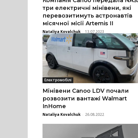
Компанія Canoo передала NAS
три електричні мінівени, які
перевозитимуть астронавтів
місячної місії Artemis II
Nataliya Kovalchuk
13.07.2023
-
Електромобілі
Мінівени Canoo LDV почали
розвозити вантажі Walmart
InHome
Nataliya Kovalchuk
26.08.2022
-