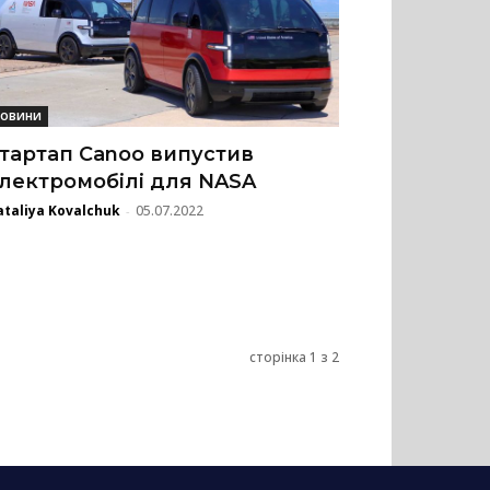
овини
тартап Canoo випустив
лектромобілі для NASA
taliya Kovalchuk
05.07.2022
-
сторінка 1 з 2