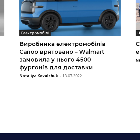
Електромобілі
Н
Виробника електромобілів
С
Canoo врятовано – Walmart
е
замовила у нього 4500
Na
фургонів для доставки
Nataliya Kovalchuk
13.07.2022
-