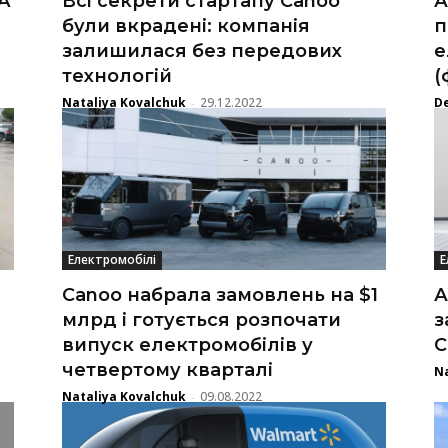
A
Всі секрети стартапу Canoo
А
були вкрадені: компанія
п
залишилася без передових
е
технологій
(
Nataliya Kovalchuk
29.12.2022
D
-
Електромобілі
Е
Canoo набрала замовлень на $1
А
млрд і готується розпочати
з
випуск електромобілів у
C
четвертому кварталі
Na
Nataliya Kovalchuk
09.08.2022
-