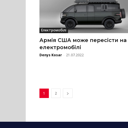
Електромобілі
Армія США може пересісти на
електромобілі
Denys Kosar
21.07.2022
-
1
2