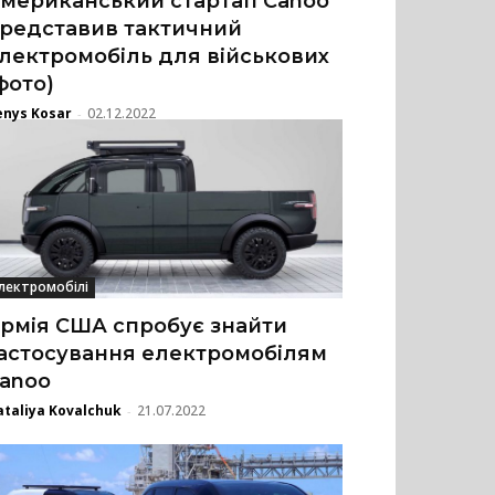
мериканський стартап Canoo
редставив тактичний
лектромобіль для військових
фото)
enys Kosar
02.12.2022
-
лектромобілі
рмія США спробує знайти
астосування електромобілям
anoo
taliya Kovalchuk
21.07.2022
-