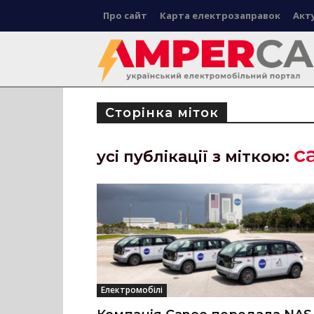
Про сайт
Карта електрозаправок
Акт
Сторінка міток
c
усі публікації з міткою:
Електромобілі