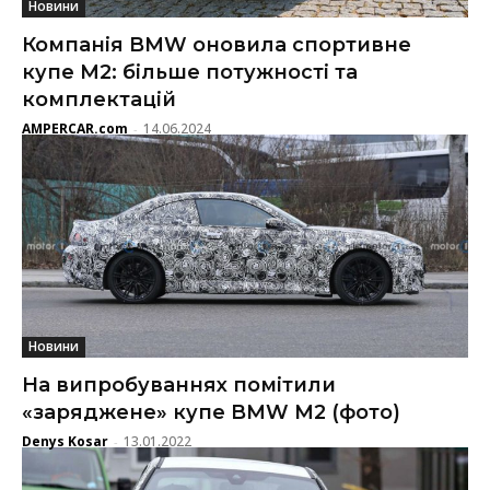
Новини
Компанія BMW оновила спортивне
купе M2: більше потужності та
комплектацій
AMPERCAR.com
14.06.2024
-
Новини
На випробуваннях помітили
«заряджене» купе BMW M2 (фото)
Denys Kosar
13.01.2022
-