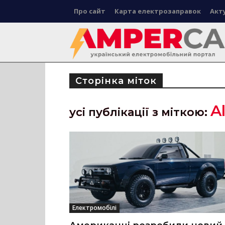
Про сайт
Карта електрозаправок
Акт
Сторінка міток
A
усі публікації з міткою:
Електромобілі