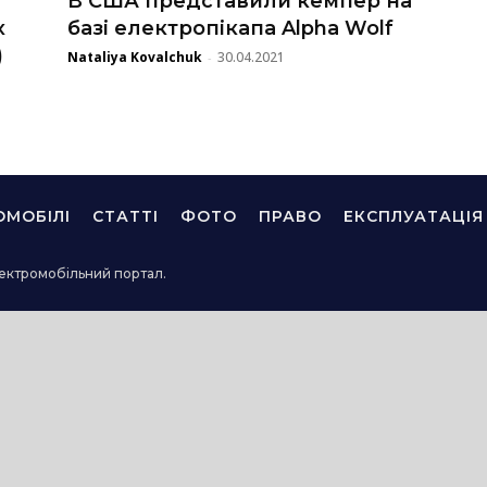
В США представили кемпер на
х
базі електропікапа Alpha Wolf
)
Nataliya Kovalchuk
30.04.2021
-
ОМОБІЛІ
СТАТТІ
ФОТО
ПРАВО
ЕКСПЛУАТАЦІЯ
ектромобільний портал.