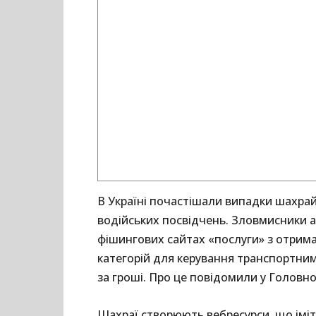
В Україні почастішали випадки шахрай
водійських посвідчень. Зловмисники 
фішингових сайтах «послуги» з отрим
категорій для керування транспортним
за гроші. Про це повідомили у Головн
Шахраї створюють вебресурси, що імі