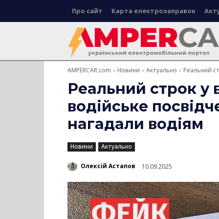
Про сайт
Карта електрозаправок
Акт
AMPERCAR.com
Новини
Актуально
Реальний ст
Реальний строк у 
водійське посвідч
нагадали водіям
Новини
Актуально
Олексій Астапов
10.09.2025