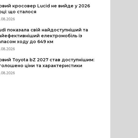
овий кросовер Lucid не вийде у 2026
оці: що сталося
.08.2026
udi показала свій найдоступніший та
айефективніший електромобіль із
апасом ходу до 649 км
.08.2026
овий Toyota bZ 2027 став доступнішим:
голошено ціни та характеристики
.08.2026