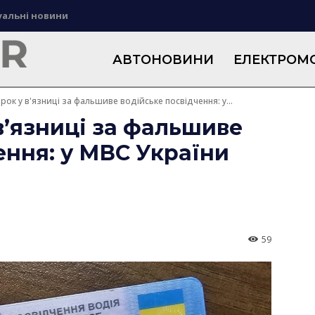
уальні новини
АВТОНОВИНИ
ЕЛЕКТРОМО
рок у в'язниці за фальшиве водійське посвідчення: у...
в’язниці за фальшиве
ення: у МВС України
59