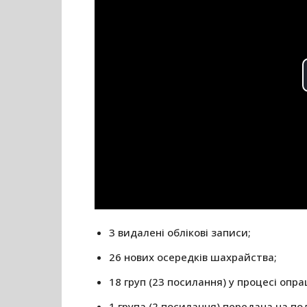
3 видалені облікові записи;
26 нових осередків шахрайства;
18 груп (23 посилання) у процесі опр
1 група (2 посилання) передана на по