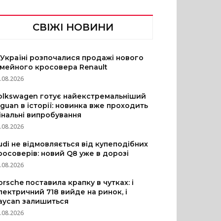
СВІЖІ НОВИНИ
 Україні розпочалися продажі нового
імейного кросовера Renault
.08.2026
olkswagen готує найекстремальніший
iguan в історії: новинка вже проходить
інальні випробування
.08.2026
udi не відмовляється від купеподібних
росоверів: новий Q8 уже в дорозі
.08.2026
orsche поставила крапку в чутках: і
лектричний 718 вийде на ринок, і
aycan залишиться
.08.2026