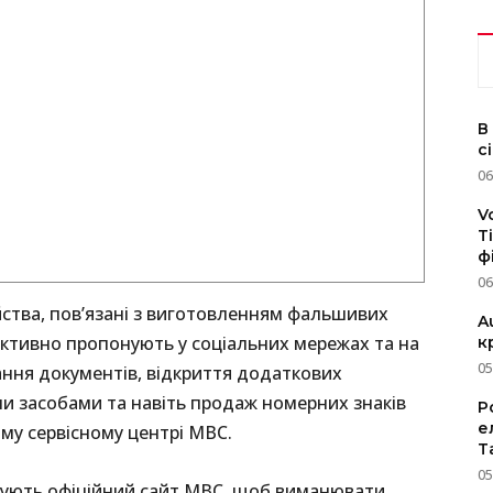
В
с
06
V
T
ф
06
ства, пов’язані з виготовленням фальшивих
A
активно пропонують у соціальних мережах та на
к
05
ання документів, відкриття додаткових
и засобами та навіть продаж номерних знаків
P
е
ому сервісному центрі МВС.
T
05
тують офіційний сайт МВС, щоб виманювати