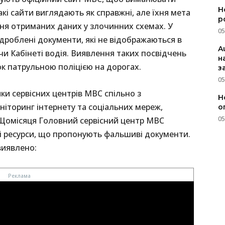
Н
акі сайти виглядають як справжні, але їхня мета
р
ня отриманих даних у злочинних схемах. У
05
дроблені документи, які не відображаються в
A
чи Кабінеті водія. Виявлення таких посвідчень
н
ок патрульною поліцією на дорогах.
з
05
и сервісних центрів МВС спільно з
Н
ніторинг інтернету та соціальних мереж,
о
05
. Щомісяця Головний сервісний центр МВС
ені ресурси, що пропонують фальшиві документи.
виявлено: