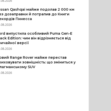
.08.2026
issan Qashqai майже подолав 2 000 км
ез дозаправки й потрапив до Книги
екордів Гіннесса
.08.2026
ord випустила особливий Puma Gen-E
lack Edition: чим він відрізняється від
вичайної версії
.08.2026
овий Range Rover майже перестав
риховувати зовнішність: що зміниться у
лагманському SUV
.08.2026