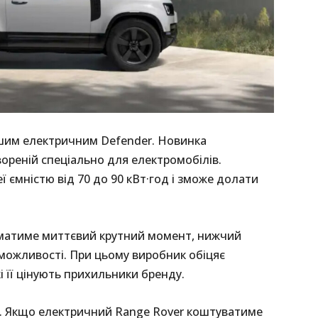
шим електричним Defender. Новинка
ореній спеціально для електромобілів.
 ємністю від 70 до 90 кВт·год і зможе долати
 матиме миттєвий крутний момент, нижчий
можливості. При цьому виробник обіцяє
кі її цінують прихильники бренду.
. Якщо електричний Range Rover коштуватиме