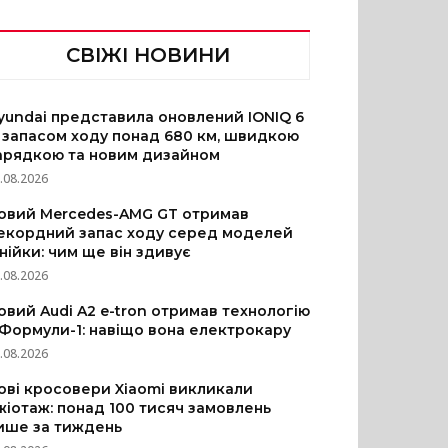
СВІЖІ НОВИНИ
yundai представила оновлений IONIQ 6
з запасом ходу понад 680 км, швидкою
арядкою та новим дизайном
.08.2026
овий Mercedes-AMG GT отримав
екордний запас ходу серед моделей
інійки: чим ще він здивує
.08.2026
овий Audi A2 e-tron отримав технологію
 Формули-1: навіщо вона електрокару
.08.2026
ові кросовери Xiaomi викликали
жіотаж: понад 100 тисяч замовлень
ише за тиждень