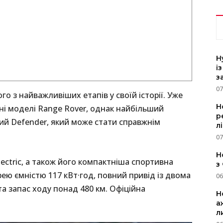
H
і
з
07
о з найважливіших етапів у своїй історії. Уже
Н
ні моделі Range Rover, однак найбільший
р
ий Defender, який може стати справжнім
л
07
Н
ectric, а також його компактніша спортивна
з
ею ємністю 117 кВт·год, повний привід із двома
06
а запас ходу понад 480 км. Офіційна
Н
а
л