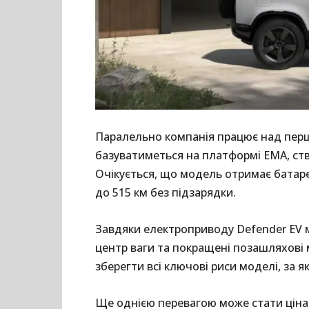
Паралельно компанія працює над пер
базуватиметься на платформі EMA, ств
Очікується, що модель отримає батареї
до 515 км без підзарядки.
Завдяки електроприводу Defender EV
центр ваги та покращені позашляхові 
зберегти всі ключові риси моделі, за я
Ще однією перевагою може стати ціна