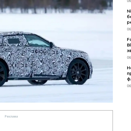
06
N
б
р
06
F
B
з
06
Н
п
ф
06