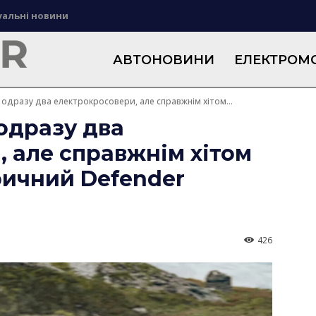
уальні новини
АВТОНОВИНИ
ЕЛЕКТРОМО
 одразу два електрокросовери, але справжнім хітом...
 одразу два
 але справжнім хітом
ричний Defender
426