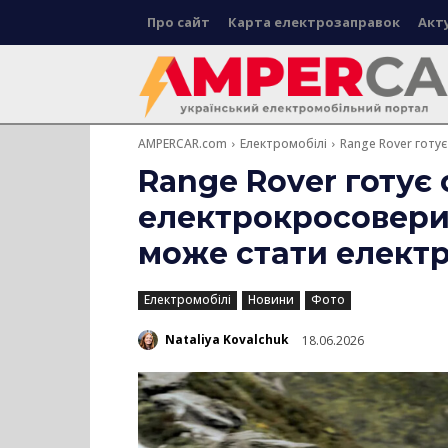
Про сайт
Карта електрозаправок
Акт
AMPERCAR.com
Електромобілі
Range Rover готує
Range Rover готує
електрокросовери,
може стати елект
Електромобілі
Новини
Фото
Nataliya Kovalchuk
18.06.2026