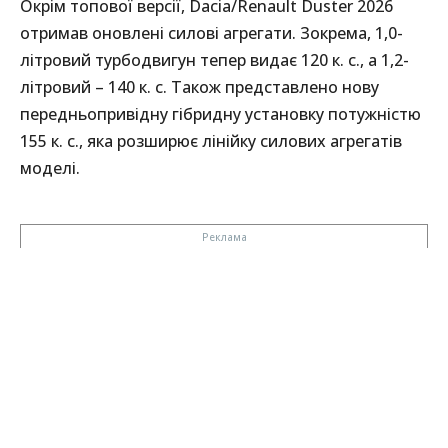
Окрім топової версії, Dacia/Renault Duster 2026
отримав оновлені силові агрегати. Зокрема, 1,0-
літровий турбодвигун тепер видає 120 к. с., а 1,2-
літровий – 140 к. с. Також представлено нову
передньопривідну гібридну установку потужністю
155 к. с., яка розширює лінійку силових агрегатів
моделі.