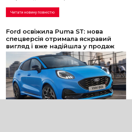
Читати новину повністю
Ford освіжила Puma ST: нова
спецверсія отримала яскравий
вигляд і вже надійшла у продаж
Новини
Ford представила Puma ST Edition — нову спеціальну версію
кросовера зі 160-сильним м'яким гібридом, спортивним