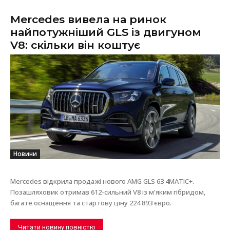
Mercedes вивела на ринок
найпотужніший GLS із двигуном
V8: скільки він коштує
Новини
Mercedes відкрила продажі нового AMG GLS 63 4MATIC+.
Позашляховик отримав 612-сильний V8 із м'яким гібридом,
багате оснащення та стартову ціну 224 893 євро.
Читати новину повністю