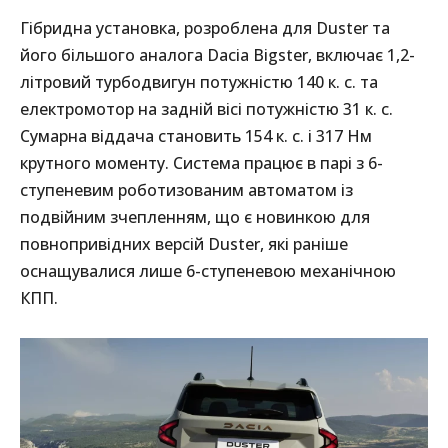
Гібридна установка, розроблена для Duster та
його більшого аналога Dacia Bigster, включає 1,2-
літровий турбодвигун потужністю 140 к. с. та
електромотор на задній вісі потужністю 31 к. с.
Сумарна віддача становить 154 к. с. і 317 Нм
крутного моменту. Система працює в парі з 6-
ступеневим роботизованим автоматом із
подвійним зчепленням, що є новинкою для
повнопривідних версій Duster, які раніше
оснащувалися лише 6-ступеневою механічною
КПП.