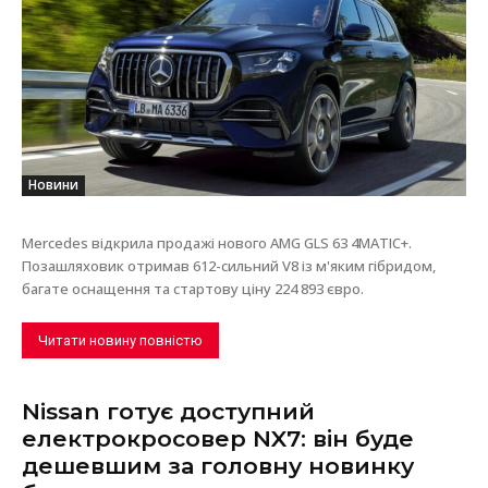
Новини
Mercedes відкрила продажі нового AMG GLS 63 4MATIC+.
Позашляховик отримав 612-сильний V8 із м'яким гібридом,
багате оснащення та стартову ціну 224 893 євро.
Читати новину повністю
Nissan готує доступний
електрокросовер NX7: він буде
дешевшим за головну новинку