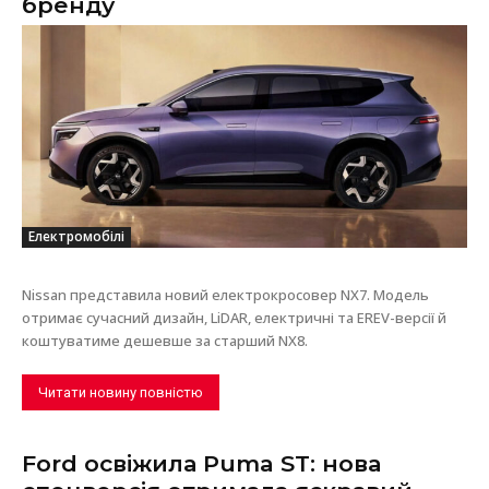
бренду
Електромобілі
Nissan представила новий електрокросовер NX7. Модель
отримає сучасний дизайн, LiDAR, електричні та EREV-версії й
коштуватиме дешевше за старший NX8.
Читати новину повністю
Ford освіжила Puma ST: нова