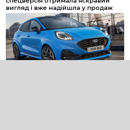
спецверсія отримала яскравий
вигляд і вже надійшла у продаж
Новини
Ford представила Puma ST Edition — нову спеціальну версію
кросовера зі 160-сильним м'яким гібридом, спортивним
дизайном і розширеним оснащенням.
Читати новину повністю
Volkswagen не відмовиться від