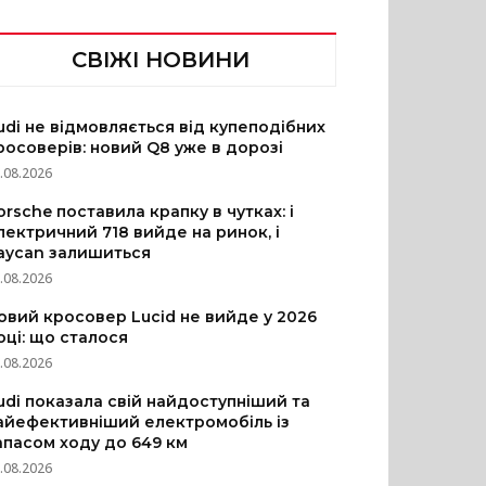
СВІЖІ НОВИНИ
udi не відмовляється від купеподібних
росоверів: новий Q8 уже в дорозі
.08.2026
orsche поставила крапку в чутках: і
лектричний 718 вийде на ринок, і
aycan залишиться
.08.2026
овий кросовер Lucid не вийде у 2026
оці: що сталося
.08.2026
udi показала свій найдоступніший та
айефективніший електромобіль із
апасом ходу до 649 км
.08.2026