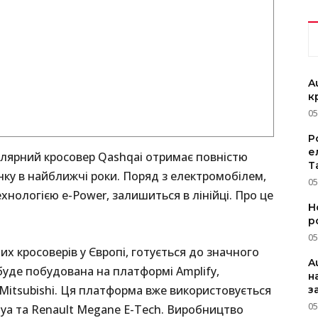
A
к
05
P
е
улярний кросовер Qashqai отримає повністю
T
инку в найближчі роки. Поряд з електромобілем,
05
нологією e-Power, залишиться в лінійці. Про це
Н
р
05
их кросоверів у Європі, готується до значного
A
буде побудована на платформі Amplify,
н
Mitsubishi. Ця платформа вже використовується
з
05
riya та Renault Megane E-Tech. Виробництво