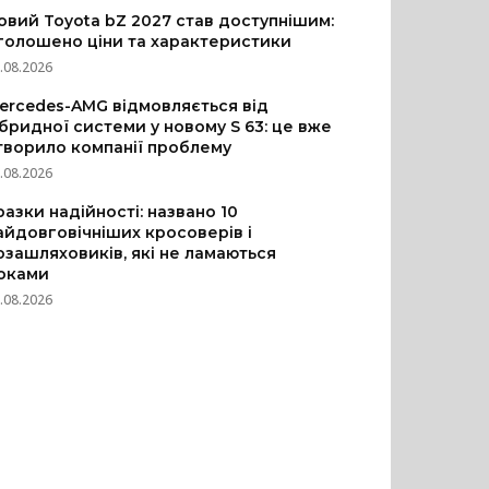
овий Toyota bZ 2027 став доступнішим:
голошено ціни та характеристики
.08.2026
ercedes-AMG відмовляється від
ібридної системи у новому S 63: це вже
творило компанії проблему
.08.2026
разки надійності: названо 10
айдовговічніших кросоверів і
озашляховиків, які не ламаються
оками
.08.2026