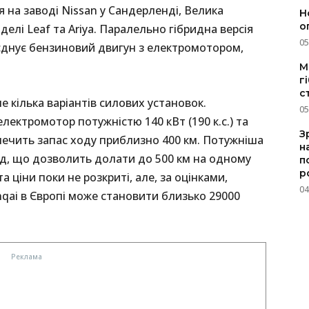
 на заводі Nissan у Сандерленді, Велика
Н
о
елі Leaf та Ariya. Паралельно гібридна версія
05
оєднує бензиновий двигун з електромотором,
M
г
с
 кілька варіантів силових установок.
05
електромотор потужністю 140 кВт (190 к.с.) та
З
печить запас ходу приблизно 400 км. Потужніша
н
од, що дозволить долати до 500 км на одному
п
р
а ціни поки не розкриті, але, за оцінками,
04
qai в Європі може становити близько 29000