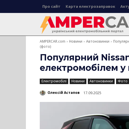
Про сайт
Карта електрозаправок
Акт
AMPERCAR.com
Новини
Автоновинки
Популярн
(фото)
Популярний Nissan
електромобілем у 
Електромобілі
Новини
Автоновинки
Фото
Олексій Астапов
17.09.2025