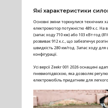
Які характеристики сило
Основні зміни торкнулися технічних х
електромотор потужністю 489 к.с. На 
(запас ходу 710 км) або 103 кВт·год (8
розвиває 912 к.с., що забезпечує розгі
швидкість 280 км/год. Запас ходу для ц
конфігурації.
Усі версії Zeekr 001 2026 оснащені 
пневмопідвіскою, яка дозволяє регулюв
електромобіль придатним для легкого