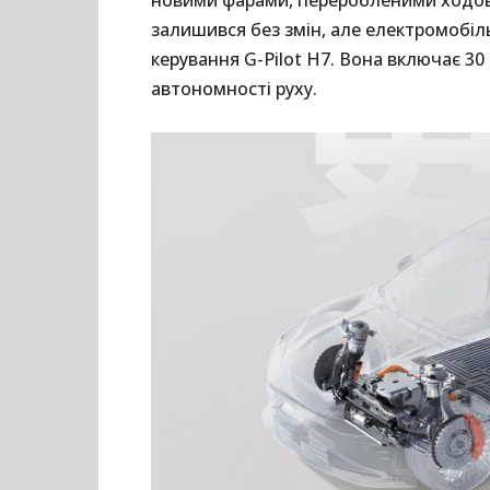
новими фарами, переробленими ходов
залишився без змін, але електромобі
керування G-Pilot H7. Вона включає 30
автономності руху.