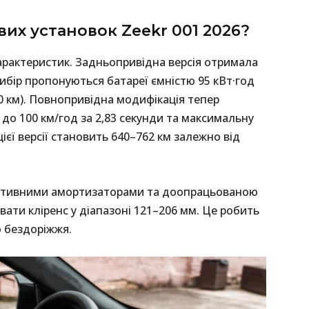
вих установок Zeekr 001 2026?
арактеристик. Задньопривідна версія отримала
вибір пропонуються батареї ємністю 95 кВт·год
10 км). Повнопривідна модифікація тепер
н до 100 км/год за 2,83 секунди та максимальну
ієї версії становить 640–762 км залежно від
адаптивними амортизаторами та доопрацьованою
ати кліренс у діапазоні 121–206 мм. Це робить
 бездоріжжя.