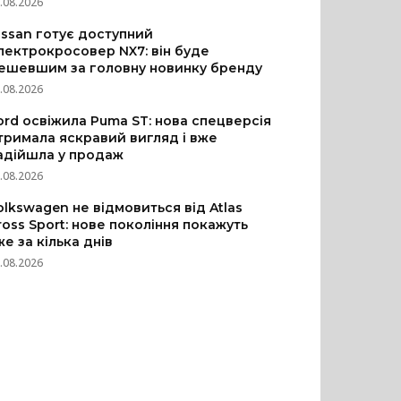
.08.2026
issan готує доступний
лектрокросовер NX7: він буде
ешевшим за головну новинку бренду
.08.2026
ord освіжила Puma ST: нова спецверсія
тримала яскравий вигляд і вже
адійшла у продаж
.08.2026
olkswagen не відмовиться від Atlas
ross Sport: нове покоління покажуть
же за кілька днів
.08.2026