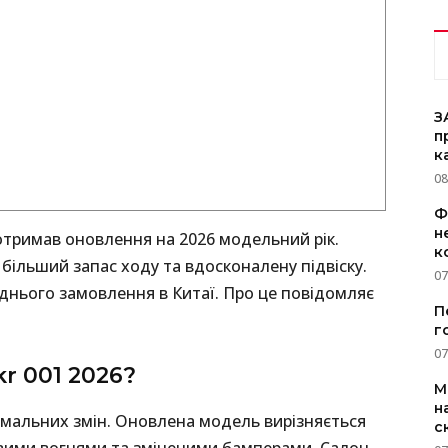
З
п
к
08
Ф
н
отримав оновлення на 2026 модельний рік.
к
ільший запас ходу та вдосконалену підвіску.
07
днього замовлення в Китаї. Про це повідомляє
П
г
07
r 001 2026?
M
н
німальних змін. Оновлена модель вирізняється
с