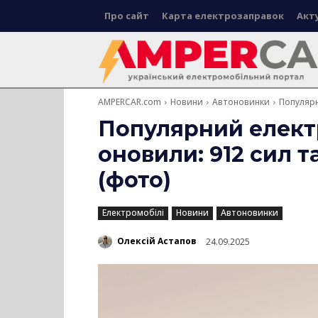
Про сайт
Карта електрозаправок
Акт
AMPERCAR.com
Новини
Автоновинки
Популярн
Популярний електр
оновили: 912 сил т
(фото)
Електромобілі
Новини
Автоновинки
Олексій Астапов
24.09.2025