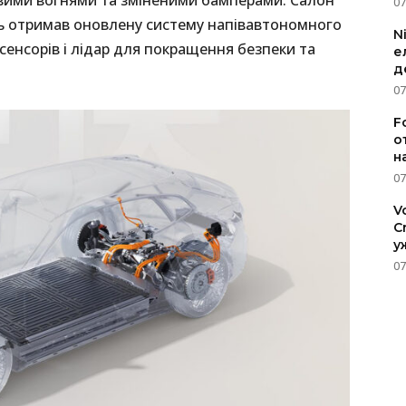
ими вогнями та зміненими бамперами. Салон
07
ль отримав оновлену систему напівавтономного
N
 сенсорів і лідар для покращення безпеки та
е
д
07
F
о
н
07
V
C
у
07