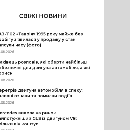
СВІЖІ НОВИНИ
АЗ-1102 «Таврія» 1995 року майже без
робігу з’явилася у продажу у стані
апсули часу (фото)
.08.2026
ахівець розповів, які оберти найбільш
ебезпечні для двигуна автомобіля, а які
орисні
.08.2026
ерегрів двигуна автомобіля в спеку:
оловні ознаки та помилки водіїв
.08.2026
ercedes вивела на ринок
айпотужніший GLS із двигуном V8:
кільки він коштує