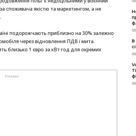
продовження пільг є недоцільними у воєнний
06
 за споживача якістю та маркетингом, а не
Н
.
п
ф
06
Україні подорожчають приблизно на 30% залежно
томобіля через відновлення ПДВ і мита.
В
с
ть близько 1 євро за кВт·год для окремих
06
V
T
ф
06