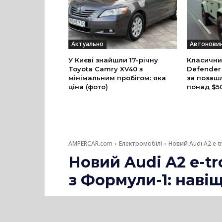
Актуально
Автонови
У Києві знайшли 17-річну
Класични
Toyota Camry XV40 з
Defender
мінімальним пробігом: яка
за позаш
ціна (фото)
понад $5