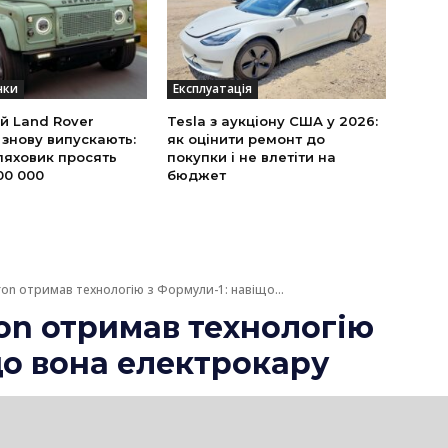
нки
Експлуатація
й Land Rover
Tesla з аукціону США у 2026:
 знову випускають:
як оцінити ремонт до
ляховик просять
покупки і не влетіти на
00 000
бюджет