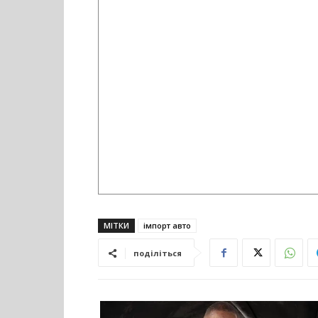
МІТКИ
імпорт авто
поділіться