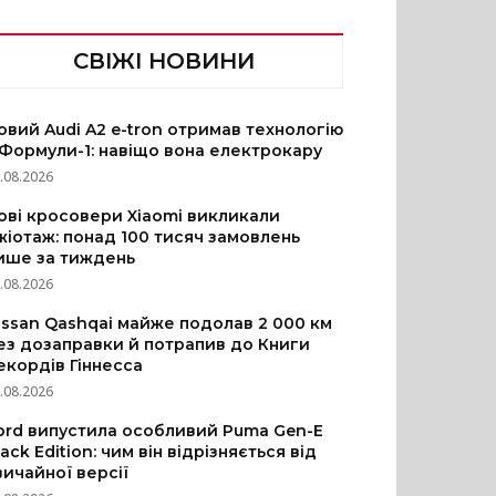
СВІЖІ НОВИНИ
овий Audi A2 e-tron отримав технологію
 Формули-1: навіщо вона електрокару
.08.2026
ові кросовери Xiaomi викликали
жіотаж: понад 100 тисяч замовлень
ише за тиждень
.08.2026
issan Qashqai майже подолав 2 000 км
ез дозаправки й потрапив до Книги
екордів Гіннесса
.08.2026
ord випустила особливий Puma Gen-E
lack Edition: чим він відрізняється від
вичайної версії