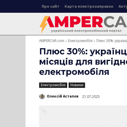
Про сайт
Карта електрозаправок
Акт
AMPERCAR.com
Електромобілі
Плюс 30%: україн
Плюс 30%: україн
місяців для вигід
електромобіля
Електромобілі
Новини
Олексій Астапов
21.07.2025