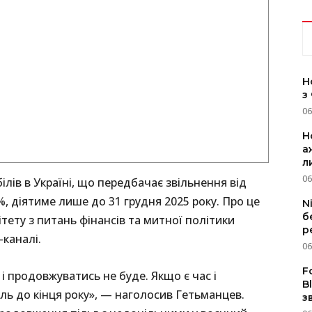
Н
з
06
Н
а
л
06
лів в Україні, що передбачає звільнення від
%, діятиме лише до 31 грудня 2025 року. Про це
N
б
тету з питань фінансів та митної політики
р
каналі.
06
F
 і продовжуватись не буде. Якщо є час і
B
ь до кінця року», — наголосив Гетьманцев.
з