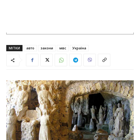
МІТКИ
авто
закони
мвс
Україна