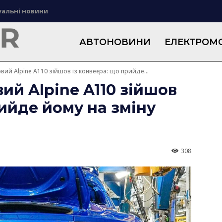
уальні новини
АВТОНОВИНИ
ЕЛЕКТРОМО
вий Alpine A110 зійшов із конвеєра: що прийде...
ий Alpine A110 зійшов
рийде йому на зміну
308