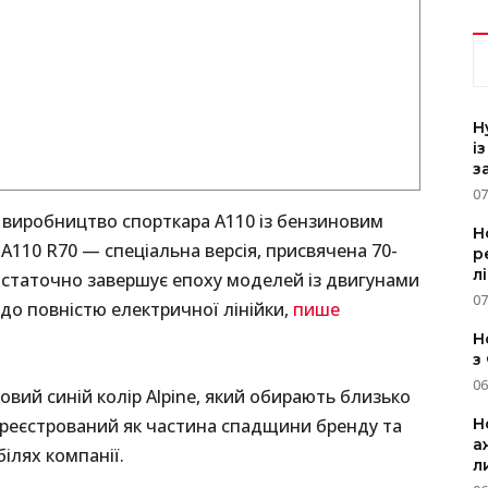
H
і
з
07
 виробництво спорткара A110 із бензиновим
Н
A110 R70 — спеціальна версія, присвячена 70-
р
л
остаточно завершує епоху моделей із двигунами
07
до повністю електричної лінійки,
пише
Н
з
06
вий синій колір Alpine, який обирають близько
Н
зареєстрований як частина спадщини бренду та
а
ілях компанії.
л