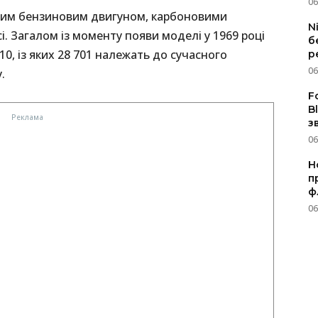
06
ьним бензиновим двигуном, карбоновими
N
. Загалом із моменту появи моделі у 1969 році
б
10, із яких 28 701 належать до сучасного
р
06
.
F
B
з
06
Н
п
ф
06