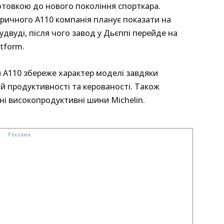
отовкою до нового покоління спорткара.
ичного A110 компанія планує показати на
двуді, після чого завод у Дьєппі перейде на
tform.
 A110 збереже характер моделі завдяки
ій продуктивності та керованості. Також
і високопродуктивні шини Michelin.