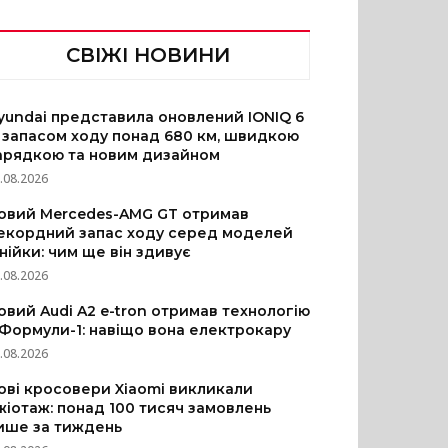
СВІЖІ НОВИНИ
yundai представила оновлений IONIQ 6
з запасом ходу понад 680 км, швидкою
арядкою та новим дизайном
.08.2026
овий Mercedes-AMG GT отримав
екордний запас ходу серед моделей
інійки: чим ще він здивує
.08.2026
овий Audi A2 e-tron отримав технологію
 Формули-1: навіщо вона електрокару
.08.2026
ові кросовери Xiaomi викликали
жіотаж: понад 100 тисяч замовлень
ише за тиждень