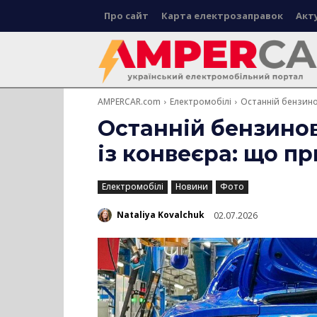
Про сайт
Карта електрозаправок
Акт
AMPERCAR.com
Електромобілі
Останній бензино
Останній бензинов
із конвеєра: що п
Електромобілі
Новини
Фото
Nataliya Kovalchuk
02.07.2026