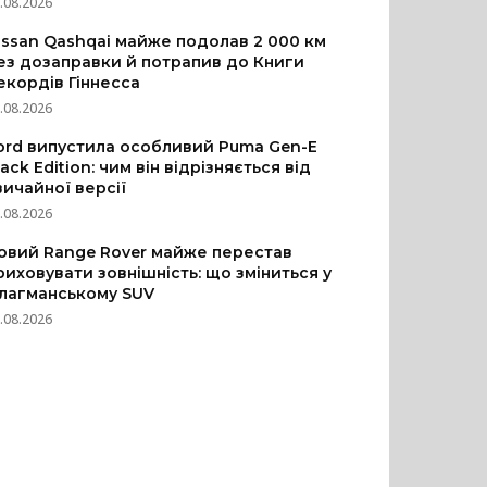
.08.2026
issan Qashqai майже подолав 2 000 км
ез дозаправки й потрапив до Книги
екордів Гіннесса
.08.2026
ord випустила особливий Puma Gen-E
lack Edition: чим він відрізняється від
вичайної версії
.08.2026
овий Range Rover майже перестав
риховувати зовнішність: що зміниться у
лагманському SUV
.08.2026