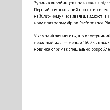
Зупинка виробництва пов’язана з підг
Перший замаскований прототип електр
найближчому Фестивалі швидкості в Гу
нову платформу Alpine Performance Pla
У компанії заявляють, що електричний
невеликій масі — менше 1500 кг, висок
новинка отримає спеціально розроблен